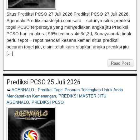
Situs Prediksi PCSO 27 Juli 2026 Prediksi PCSO 27 Juli 2026.
Agennalo Prediksimasterjitu.com satu – satunya situs prediksi
togel PCSO terpercaya yang menyediakan angka jitu Prediksi
PCSO hari ini akurat 99% tembus 4d,3d,2d, Supaya anda tidak
perlu repot – repot mencari kesana kemari situs prediksi
bocoran togel jitu, disini telah kami siapkan angka prediksi jitu
[…]
Read Post
Prediksi PCSO 25 Juli 2026
AGENNALO : Prediksi Togel Pasaran Terlengkap Untuk Anda
Mendapatkan Kemenangan
,
PREDIKSI MASTER JITU
AGENNALO
,
PREDIKSI PCSO