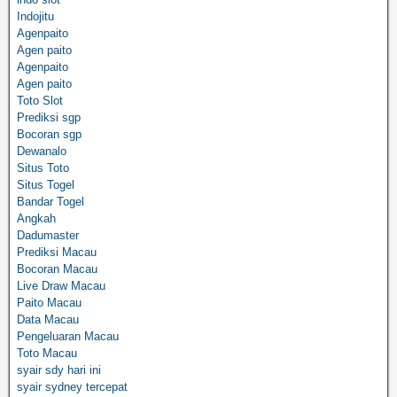
Indojitu
Agenpaito
Agen paito
Agenpaito
Agen paito
Toto Slot
Prediksi sgp
Bocoran sgp
Dewanalo
Situs Toto
Situs Togel
Bandar Togel
Angkah
Dadumaster
Prediksi Macau
Bocoran Macau
Live Draw Macau
Paito Macau
Data Macau
Pengeluaran Macau
Toto Macau
syair sdy hari ini
syair sydney tercepat