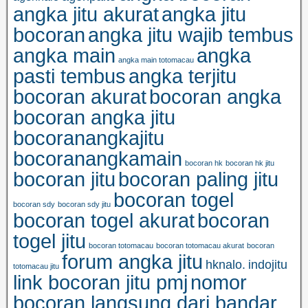
angka jitu akurat
angka jitu
bocoran
angka jitu wajib tembus
angka main
angka
angka main totomacau
pasti tembus
angka terjitu
bocoran akurat
bocoran angka
bocoran angka jitu
bocoranangkajitu
bocoranangkamain
bocoran hk
bocoran hk jitu
bocoran jitu
bocoran paling jitu
bocoran togel
bocoran sdy
bocoran sdy jitu
bocoran togel akurat
bocoran
togel jitu
bocoran totomacau
bocoran totomacau akurat
bocoran
forum angka jitu
hknalo.
indojitu
totomacau jitu
link bocoran jitu pmj
nomor
bocoran langsung dari bandar