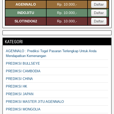
AGENNALO
Rp. 10.000,-
Daftar
INDOJITU
Rp. 10.000,-
Daftar
SLOTINDO62
Rp. 10.000,-
Daftar
KATEGORI
AGENNALO : Prediksi Togel Pasaran Terlengkap Untuk Anda
Mendapatkan Kemenangan
PREDIKSI BULLSEYE
PREDIKSI CAMBODIA
PREDIKSI CHINA
PREDIKSI HK
PREDIKSI JAPAN
PREDIKSI MASTER JITU AGENNALO
PREDIKSI MONGOLIA