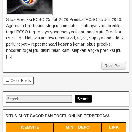
Situs Prediksi PCSO 25 Juli 2026 Prediksi PCSO 25 Juli 2026.
Agennalo Prediksimasterjitu.com satu – satunya situs prediksi
togel PCSO terpercaya yang menyediakan angka jitu Prediksi
PCSO hari ini akurat 99% tembus 4d,3d,2d, Supaya anda tidak
perlu repot – repot mencari kesana kemari situs prediksi
bocoran togel jitu, disini telah kami siapkan angka prediksi jitu
[…]
Read Post
← Older Posts
SITUS SLOT GACOR DAN TOGEL ONLINE TERPERCAYA
WEBSITE
MIN – DEPO
LINK