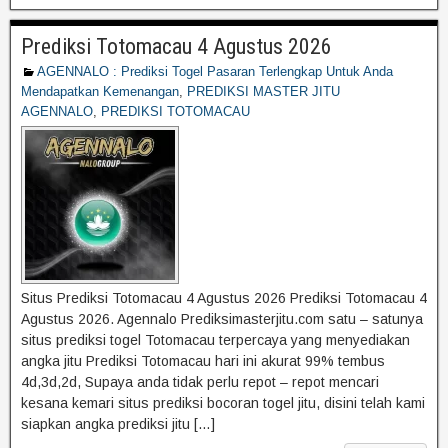
Prediksi Totomacau 4 Agustus 2026
AGENNALO : Prediksi Togel Pasaran Terlengkap Untuk Anda
Mendapatkan Kemenangan
,
PREDIKSI MASTER JITU
AGENNALO
,
PREDIKSI TOTOMACAU
Situs Prediksi Totomacau 4 Agustus 2026 Prediksi Totomacau 4
Agustus 2026. Agennalo Prediksimasterjitu.com satu – satunya
situs prediksi togel Totomacau terpercaya yang menyediakan
angka jitu Prediksi Totomacau hari ini akurat 99% tembus
4d,3d,2d, Supaya anda tidak perlu repot – repot mencari
kesana kemari situs prediksi bocoran togel jitu, disini telah kami
siapkan angka prediksi jitu […]