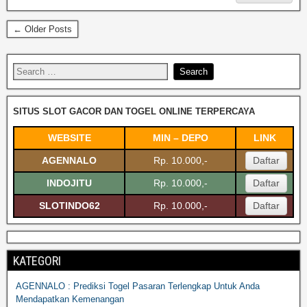
← Older Posts
SITUS SLOT GACOR DAN TOGEL ONLINE TERPERCAYA
WEBSITE
MIN – DEPO
LINK
AGENNALO
Rp. 10.000,-
Daftar
INDOJITU
Rp. 10.000,-
Daftar
SLOTINDO62
Rp. 10.000,-
Daftar
KATEGORI
AGENNALO : Prediksi Togel Pasaran Terlengkap Untuk Anda
Mendapatkan Kemenangan