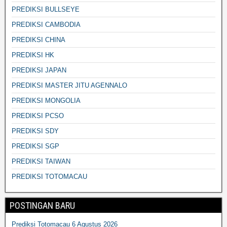
PREDIKSI BULLSEYE
PREDIKSI CAMBODIA
PREDIKSI CHINA
PREDIKSI HK
PREDIKSI JAPAN
PREDIKSI MASTER JITU AGENNALO
PREDIKSI MONGOLIA
PREDIKSI PCSO
PREDIKSI SDY
PREDIKSI SGP
PREDIKSI TAIWAN
PREDIKSI TOTOMACAU
POSTINGAN BARU
Prediksi Totomacau 6 Agustus 2026