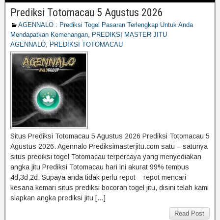
Prediksi Totomacau 5 Agustus 2026
AGENNALO : Prediksi Togel Pasaran Terlengkap Untuk Anda
Mendapatkan Kemenangan
,
PREDIKSI MASTER JITU
AGENNALO
,
PREDIKSI TOTOMACAU
Situs Prediksi Totomacau 5 Agustus 2026 Prediksi Totomacau 5
Agustus 2026. Agennalo Prediksimasterjitu.com satu – satunya
situs prediksi togel Totomacau terpercaya yang menyediakan
angka jitu Prediksi Totomacau hari ini akurat 99% tembus
4d,3d,2d, Supaya anda tidak perlu repot – repot mencari
kesana kemari situs prediksi bocoran togel jitu, disini telah kami
siapkan angka prediksi jitu […]
Read Post