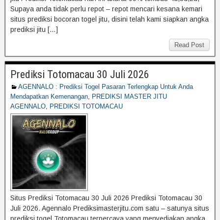
Supaya anda tidak perlu repot – repot mencari kesana kemari
situs prediksi bocoran togel jitu, disini telah kami siapkan angka
prediksi jitu […]
Read Post
Prediksi Totomacau 30 Juli 2026
AGENNALO : Prediksi Togel Pasaran Terlengkap Untuk Anda
Mendapatkan Kemenangan
,
PREDIKSI MASTER JITU
AGENNALO
,
PREDIKSI TOTOMACAU
Situs Prediksi Totomacau 30 Juli 2026 Prediksi Totomacau 30
Juli 2026. Agennalo Prediksimasterjitu.com satu – satunya situs
prediksi togel Totomacau terpercaya yang menyediakan angka