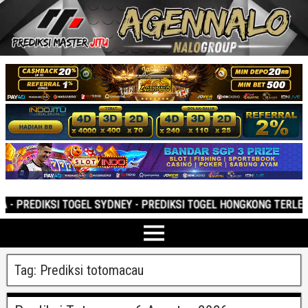
EDIKSI TOGEL SYDNEY - PREDIKSI TOGEL HONGKONG TERLENGKAP 
Tag:
Prediksi totomacau