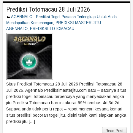
Prediksi Totomacau 28 Juli 2026
AGENNALO : Prediksi Togel Pasaran Terlengkap Untuk Anda
Mendapatkan Kemenangan
,
PREDIKSI MASTER JITU
AGENNALO
,
PREDIKSI TOTOMACAU
Situs Prediksi Totomacau 28 Juli 2026 Prediksi Totomacau 28
Juli 2026. Agennalo Prediksimasterjitu.com satu – satunya situs
prediksi togel Totomacau terpercaya yang menyediakan angka
jitu Prediksi Totomacau hari ini akurat 99% tembus 4d,3d,2d,
Supaya anda tidak perlu repot – repot mencari kesana kemari
situs prediksi bocoran togel jitu, disini telah kami siapkan angka
prediksi jitu […]
Read Post