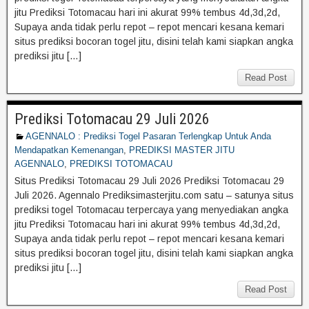
jitu Prediksi Totomacau hari ini akurat 99% tembus 4d,3d,2d,
Supaya anda tidak perlu repot – repot mencari kesana kemari
situs prediksi bocoran togel jitu, disini telah kami siapkan angka
prediksi jitu […]
Read Post
Prediksi Totomacau 29 Juli 2026
AGENNALO : Prediksi Togel Pasaran Terlengkap Untuk Anda
Mendapatkan Kemenangan
,
PREDIKSI MASTER JITU
AGENNALO
,
PREDIKSI TOTOMACAU
Situs Prediksi Totomacau 29 Juli 2026 Prediksi Totomacau 29
Juli 2026. Agennalo Prediksimasterjitu.com satu – satunya situs
prediksi togel Totomacau terpercaya yang menyediakan angka
jitu Prediksi Totomacau hari ini akurat 99% tembus 4d,3d,2d,
Supaya anda tidak perlu repot – repot mencari kesana kemari
situs prediksi bocoran togel jitu, disini telah kami siapkan angka
prediksi jitu […]
Read Post