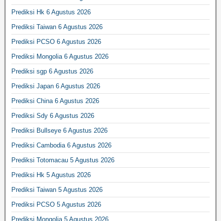
Prediksi Hk 6 Agustus 2026
Prediksi Taiwan 6 Agustus 2026
Prediksi PCSO 6 Agustus 2026
Prediksi Mongolia 6 Agustus 2026
Prediksi sgp 6 Agustus 2026
Prediksi Japan 6 Agustus 2026
Prediksi China 6 Agustus 2026
Prediksi Sdy 6 Agustus 2026
Prediksi Bullseye 6 Agustus 2026
Prediksi Cambodia 6 Agustus 2026
Prediksi Totomacau 5 Agustus 2026
Prediksi Hk 5 Agustus 2026
Prediksi Taiwan 5 Agustus 2026
Prediksi PCSO 5 Agustus 2026
Prediksi Mongolia 5 Agustus 2026