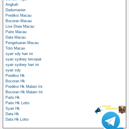
Angkah
Dadumaster
Prediksi Macau
Bocoran Macau
Live Draw Macau
Paito Macau
Data Macau
Pengeluaran Macau
Toto Macau
syair sdy hari ini
syair sydney tercepat
syair sydney hari ini
syair sdy
Prediksi Hk
Bocoran Hk
Prediksi Hk Malam Ini
Bocoran Hk Malam Ini
Paito Hk
Paito Hk Lotto
Syair Hk
Data Hk
Data Hk Lotto