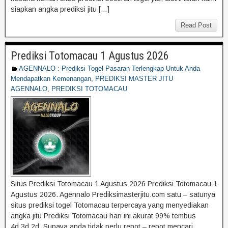
siapkan angka prediksi jitu […]
Read Post
Prediksi Totomacau 1 Agustus 2026
AGENNALO : Prediksi Togel Pasaran Terlengkap Untuk Anda
Mendapatkan Kemenangan
,
PREDIKSI MASTER JITU
AGENNALO
,
PREDIKSI TOTOMACAU
Situs Prediksi Totomacau 1 Agustus 2026 Prediksi Totomacau 1
Agustus 2026. Agennalo Prediksimasterjitu.com satu – satunya
situs prediksi togel Totomacau terpercaya yang menyediakan
angka jitu Prediksi Totomacau hari ini akurat 99% tembus
4d,3d,2d, Supaya anda tidak perlu repot – repot mencari