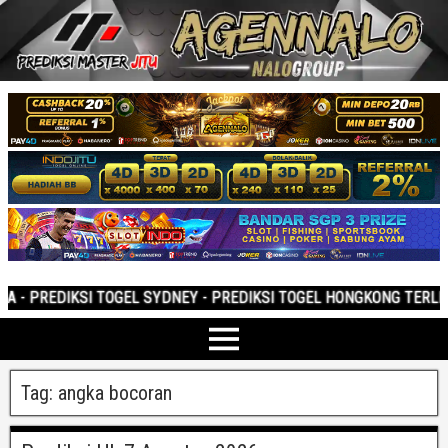
EDIKSI TOGEL SYDNEY - PREDIKSI TOGEL HONGKONG TERLENGKAP 
Tag:
angka bocoran