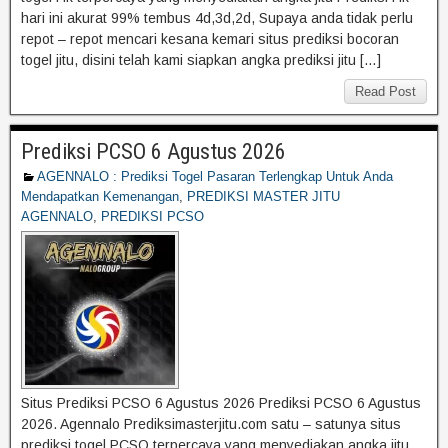
hari ini akurat 99% tembus 4d,3d,2d, Supaya anda tidak perlu
repot – repot mencari kesana kemari situs prediksi bocoran
togel jitu, disini telah kami siapkan angka prediksi jitu […]
Read Post
Prediksi PCSO 6 Agustus 2026
AGENNALO : Prediksi Togel Pasaran Terlengkap Untuk Anda
Mendapatkan Kemenangan
,
PREDIKSI MASTER JITU
AGENNALO
,
PREDIKSI PCSO
Situs Prediksi PCSO 6 Agustus 2026 Prediksi PCSO 6 Agustus
2026. Agennalo Prediksimasterjitu.com satu – satunya situs
prediksi togel PCSO terpercaya yang menyediakan angka jitu