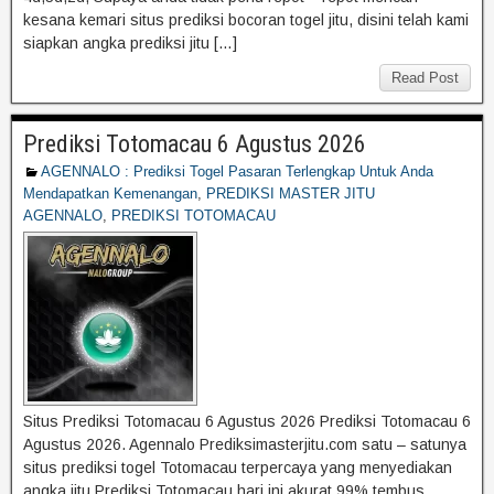
kesana kemari situs prediksi bocoran togel jitu, disini telah kami
siapkan angka prediksi jitu […]
Read Post
Prediksi Totomacau 6 Agustus 2026
AGENNALO : Prediksi Togel Pasaran Terlengkap Untuk Anda
Mendapatkan Kemenangan
,
PREDIKSI MASTER JITU
AGENNALO
,
PREDIKSI TOTOMACAU
Situs Prediksi Totomacau 6 Agustus 2026 Prediksi Totomacau 6
Agustus 2026. Agennalo Prediksimasterjitu.com satu – satunya
situs prediksi togel Totomacau terpercaya yang menyediakan
angka jitu Prediksi Totomacau hari ini akurat 99% tembus