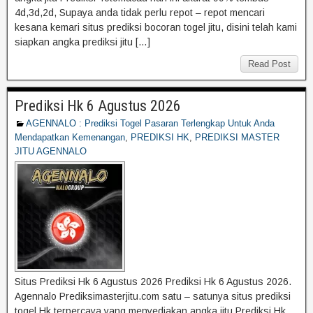
4d,3d,2d, Supaya anda tidak perlu repot – repot mencari
kesana kemari situs prediksi bocoran togel jitu, disini telah kami
siapkan angka prediksi jitu […]
Read Post
Prediksi Hk 6 Agustus 2026
AGENNALO : Prediksi Togel Pasaran Terlengkap Untuk Anda
Mendapatkan Kemenangan
,
PREDIKSI HK
,
PREDIKSI MASTER
JITU AGENNALO
Situs Prediksi Hk 6 Agustus 2026 Prediksi Hk 6 Agustus 2026.
Agennalo Prediksimasterjitu.com satu – satunya situs prediksi
togel Hk terpercaya yang menyediakan angka jitu Prediksi Hk