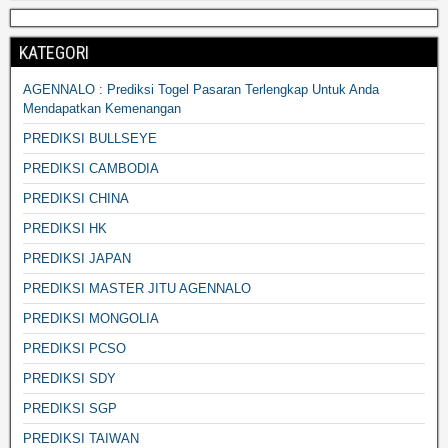
KATEGORI
AGENNALO : Prediksi Togel Pasaran Terlengkap Untuk Anda
Mendapatkan Kemenangan
PREDIKSI BULLSEYE
PREDIKSI CAMBODIA
PREDIKSI CHINA
PREDIKSI HK
PREDIKSI JAPAN
PREDIKSI MASTER JITU AGENNALO
PREDIKSI MONGOLIA
PREDIKSI PCSO
PREDIKSI SDY
PREDIKSI SGP
PREDIKSI TAIWAN