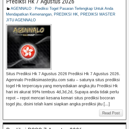
Prediksi Hk 7 Agustus 2026
AGENNALO : Prediksi Togel Pasaran Terlengkap Untuk Anda
Mendapatkan Kemenangan
,
PREDIKSI HK
,
PREDIKSI MASTER
JITU AGENNALO
Situs Prediksi Hk 7 Agustus 2026 Prediksi Hk 7 Agustus 2026.
Agennalo Prediksimasterjitu.com satu – satunya situs prediksi
togel Hk terpercaya yang menyediakan angka jitu Prediksi Hk
hari ini akurat 99% tembus 4d,3d,2d, Supaya anda tidak perlu
repot – repot mencari kesana kemari situs prediksi bocoran
togel jitu, disini telah kami siapkan angka prediksi jitu […]
Read Post