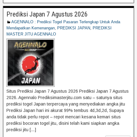
Prediksi Japan 7 Agustus 2026
AGENNALO : Prediksi Togel Pasaran Terlengkap Untuk Anda
Mendapatkan Kemenangan
,
PREDIKSI JAPAN
,
PREDIKSI
MASTER JITU AGENNALO
Situs Prediksi Japan 7 Agustus 2026 Prediksi Japan 7 Agustus
2026. Agennalo Prediksimasterjitu.com satu – satunya situs
prediksi togel Japan terpercaya yang menyediakan angka jitu
Prediksi Japan hari ini akurat 99% tembus 4d,3d,2d, Supaya
anda tidak perlu repot – repot mencari kesana kemari situs
prediksi bocoran togel jitu, disini telah kami siapkan angka
prediksi jitu […]