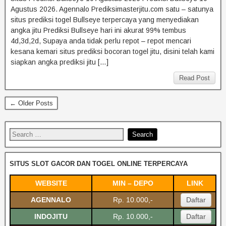
Agustus 2026. Agennalo Prediksimasterjitu.com satu – satunya
situs prediksi togel Bullseye terpercaya yang menyediakan
angka jitu Prediksi Bullseye hari ini akurat 99% tembus
4d,3d,2d, Supaya anda tidak perlu repot – repot mencari
kesana kemari situs prediksi bocoran togel jitu, disini telah kami
siapkan angka prediksi jitu […]
Read Post
← Older Posts
SITUS SLOT GACOR DAN TOGEL ONLINE TERPERCAYA
WEBSITE
MIN – DEPO
LINK
AGENNALO
Rp. 10.000,-
Daftar
INDOJITU
Rp. 10.000,-
Daftar