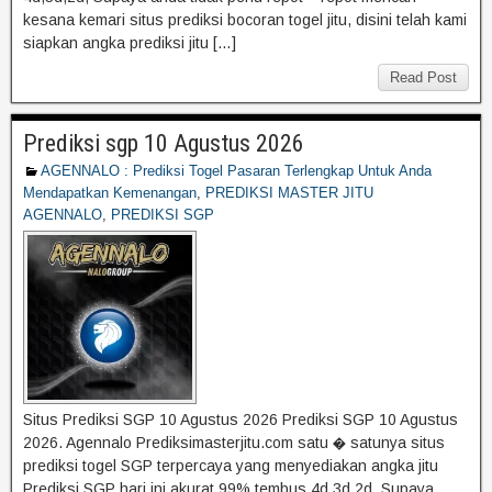
kesana kemari situs prediksi bocoran togel jitu, disini telah kami
siapkan angka prediksi jitu […]
Read Post
Prediksi sgp 10 Agustus 2026
AGENNALO : Prediksi Togel Pasaran Terlengkap Untuk Anda
Mendapatkan Kemenangan
,
PREDIKSI MASTER JITU
AGENNALO
,
PREDIKSI SGP
Situs Prediksi SGP 10 Agustus 2026 Prediksi SGP 10 Agustus
2026. Agennalo Prediksimasterjitu.com satu � satunya situs
prediksi togel SGP terpercaya yang menyediakan angka jitu
Prediksi SGP hari ini akurat 99% tembus 4d,3d,2d, Supaya