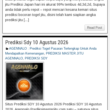
jitu Prediksi Japan hari ini akurat 99% tembus 4d,3d,2d, Supaya
anda tidak perlu repot – repot mencari kesana kemari situs
prediksi bocoran togel jitu, disini telah kami siapkan angka
prediksi jitu […]
Read Post
Prediksi Sdy 10 Agustus 2026
AGENNALO : Prediksi Togel Pasaran Terlengkap Untuk Anda
Mendapatkan Kemenangan
,
PREDIKSI MASTER JITU
AGENNALO
,
PREDIKSI SDY
Situs Prediksi SDY 10 Agustus 2026 Prediksi SDY 10 Agustus
2026. Agennalo Prediksimasterjitu.com satu – satunya situs