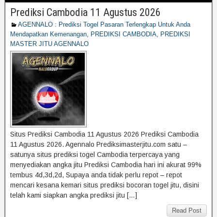
Prediksi Cambodia 11 Agustus 2026
AGENNALO : Prediksi Togel Pasaran Terlengkap Untuk Anda
Mendapatkan Kemenangan
,
PREDIKSI CAMBODIA
,
PREDIKSI
MASTER JITU AGENNALO
Situs Prediksi Cambodia 11 Agustus 2026 Prediksi Cambodia
11 Agustus 2026. Agennalo Prediksimasterjitu.com satu –
satunya situs prediksi togel Cambodia terpercaya yang
menyediakan angka jitu Prediksi Cambodia hari ini akurat 99%
tembus 4d,3d,2d, Supaya anda tidak perlu repot – repot
mencari kesana kemari situs prediksi bocoran togel jitu, disini
telah kami siapkan angka prediksi jitu […]
Read Post