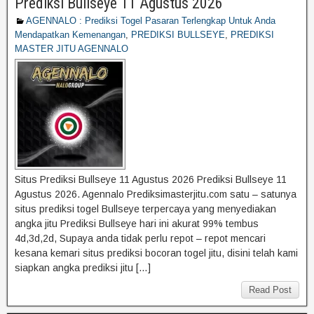
Prediksi Bullseye 11 Agustus 2026
AGENNALO : Prediksi Togel Pasaran Terlengkap Untuk Anda
Mendapatkan Kemenangan
,
PREDIKSI BULLSEYE
,
PREDIKSI
MASTER JITU AGENNALO
Situs Prediksi Bullseye 11 Agustus 2026 Prediksi Bullseye 11
Agustus 2026. Agennalo Prediksimasterjitu.com satu – satunya
situs prediksi togel Bullseye terpercaya yang menyediakan
angka jitu Prediksi Bullseye hari ini akurat 99% tembus
4d,3d,2d, Supaya anda tidak perlu repot – repot mencari
kesana kemari situs prediksi bocoran togel jitu, disini telah kami
siapkan angka prediksi jitu […]
Read Post