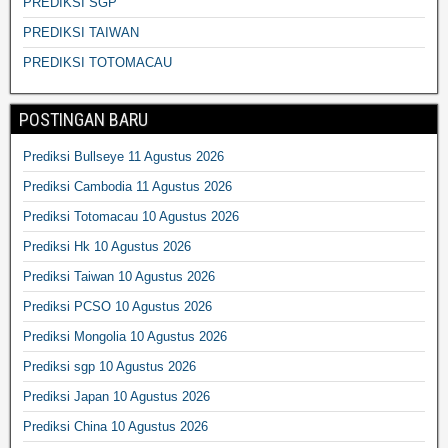
PREDIKSI SGP
PREDIKSI TAIWAN
PREDIKSI TOTOMACAU
POSTINGAN BARU
Prediksi Bullseye 11 Agustus 2026
Prediksi Cambodia 11 Agustus 2026
Prediksi Totomacau 10 Agustus 2026
Prediksi Hk 10 Agustus 2026
Prediksi Taiwan 10 Agustus 2026
Prediksi PCSO 10 Agustus 2026
Prediksi Mongolia 10 Agustus 2026
Prediksi sgp 10 Agustus 2026
Prediksi Japan 10 Agustus 2026
Prediksi China 10 Agustus 2026