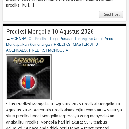
prediksi jitu […]
Read Post
Prediksi Mongolia 10 Agustus 2026
AGENNALO : Prediksi Togel Pasaran Terlengkap Untuk Anda
Mendapatkan Kemenangan
,
PREDIKSI MASTER JITU
AGENNALO
,
PREDIKSI MONGOLIA
Situs Prediksi Mongolia 10 Agustus 2026 Prediksi Mongolia 10
Agustus 2026. Agennalo Prediksimasterjitu.com satu – satunya
situs prediksi togel Mongolia terpercaya yang menyediakan
angka jitu Prediksi Mongolia hari ini akurat 99% tembus
4d,3d,2d, Supaya anda tidak perlu repot – repot mencari