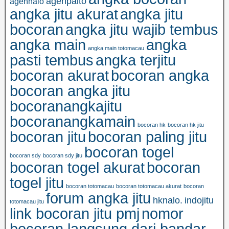
agenpaito
agennalo
angka jitu akurat
angka jitu
bocoran
angka jitu wajib tembus
angka main
angka
angka main totomacau
pasti tembus
angka terjitu
bocoran akurat
bocoran angka
bocoran angka jitu
bocoranangkajitu
bocoranangkamain
bocoran hk
bocoran hk jitu
bocoran jitu
bocoran paling jitu
bocoran togel
bocoran sdy
bocoran sdy jitu
bocoran togel akurat
bocoran
togel jitu
bocoran totomacau
bocoran totomacau akurat
bocoran
forum angka jitu
hknalo.
indojitu
totomacau jitu
link bocoran jitu pmj
nomor
bocoran langsung dari bandar