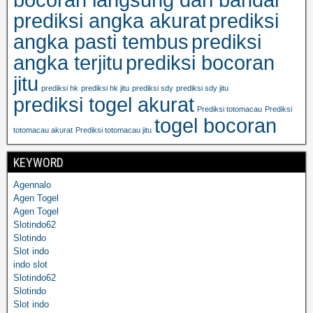
prediksi angka akurat
prediksi
angka pasti tembus
prediksi
angka terjitu
prediksi bocoran
jitu
prediksi hk
prediksi hk jitu
prediksi sdy
prediksi sdy jitu
prediksi togel akurat
Prediksi totomacau
Prediksi
togel bocoran
totomacau akurat
Prediksi totomacau jitu
KEYWORD
Agennalo
Agen Togel
Agen Togel
Slotindo62
Slotindo
Slot indo
indo slot
Slotindo62
Slotindo
Slot indo