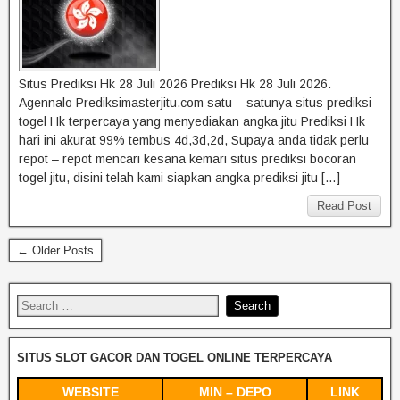
Situs Prediksi Hk 28 Juli 2026 Prediksi Hk 28 Juli 2026.
Agennalo Prediksimasterjitu.com satu – satunya situs prediksi
togel Hk terpercaya yang menyediakan angka jitu Prediksi Hk
hari ini akurat 99% tembus 4d,3d,2d, Supaya anda tidak perlu
repot – repot mencari kesana kemari situs prediksi bocoran
togel jitu, disini telah kami siapkan angka prediksi jitu […]
Read Post
← Older Posts
SITUS SLOT GACOR DAN TOGEL ONLINE TERPERCAYA
WEBSITE
MIN – DEPO
LINK