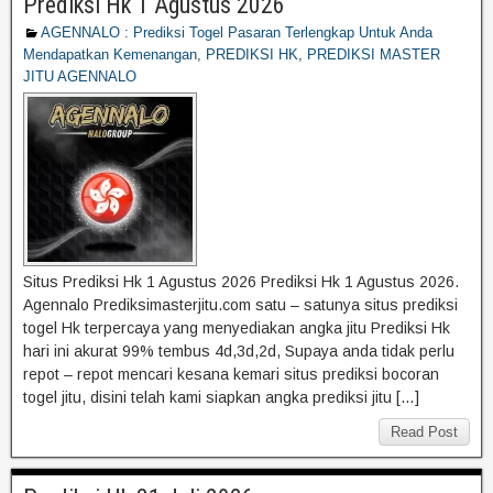
Prediksi Hk 1 Agustus 2026
AGENNALO : Prediksi Togel Pasaran Terlengkap Untuk Anda
Mendapatkan Kemenangan
,
PREDIKSI HK
,
PREDIKSI MASTER
JITU AGENNALO
Situs Prediksi Hk 1 Agustus 2026 Prediksi Hk 1 Agustus 2026.
Agennalo Prediksimasterjitu.com satu – satunya situs prediksi
togel Hk terpercaya yang menyediakan angka jitu Prediksi Hk
hari ini akurat 99% tembus 4d,3d,2d, Supaya anda tidak perlu
repot – repot mencari kesana kemari situs prediksi bocoran
togel jitu, disini telah kami siapkan angka prediksi jitu […]
Read Post