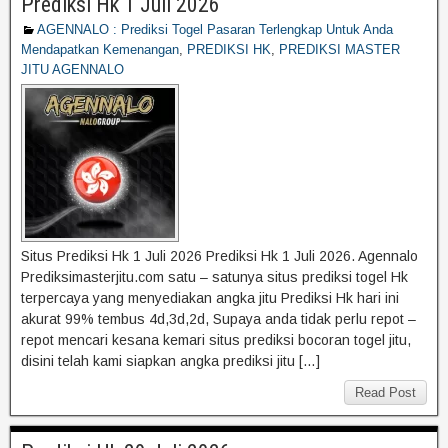
Prediksi Hk 1 Juli 2026
AGENNALO : Prediksi Togel Pasaran Terlengkap Untuk Anda
Mendapatkan Kemenangan
,
PREDIKSI HK
,
PREDIKSI MASTER
JITU AGENNALO
Situs Prediksi Hk 1 Juli 2026 Prediksi Hk 1 Juli 2026. Agennalo
Prediksimasterjitu.com satu – satunya situs prediksi togel Hk
terpercaya yang menyediakan angka jitu Prediksi Hk hari ini
akurat 99% tembus 4d,3d,2d, Supaya anda tidak perlu repot –
repot mencari kesana kemari situs prediksi bocoran togel jitu,
disini telah kami siapkan angka prediksi jitu […]
Read Post