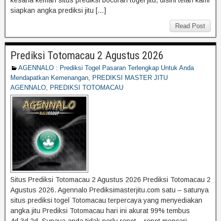
kesana kemari situs prediksi bocoran togel jitu, disini telah kami
siapkan angka prediksi jitu […]
Read Post
Prediksi Totomacau 2 Agustus 2026
AGENNALO : Prediksi Togel Pasaran Terlengkap Untuk Anda
Mendapatkan Kemenangan
,
PREDIKSI MASTER JITU
AGENNALO
,
PREDIKSI TOTOMACAU
Situs Prediksi Totomacau 2 Agustus 2026 Prediksi Totomacau 2
Agustus 2026. Agennalo Prediksimasterjitu.com satu – satunya
situs prediksi togel Totomacau terpercaya yang menyediakan
angka jitu Prediksi Totomacau hari ini akurat 99% tembus