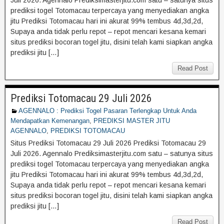
Juli 2026. Agennalo Prediksimasterjitu.com satu – satunya situs
prediksi togel Totomacau terpercaya yang menyediakan angka
jitu Prediksi Totomacau hari ini akurat 99% tembus 4d,3d,2d,
Supaya anda tidak perlu repot – repot mencari kesana kemari
situs prediksi bocoran togel jitu, disini telah kami siapkan angka
prediksi jitu […]
Read Post
Prediksi Totomacau 29 Juli 2026
AGENNALO : Prediksi Togel Pasaran Terlengkap Untuk Anda
Mendapatkan Kemenangan
,
PREDIKSI MASTER JITU
AGENNALO
,
PREDIKSI TOTOMACAU
Situs Prediksi Totomacau 29 Juli 2026 Prediksi Totomacau 29
Juli 2026. Agennalo Prediksimasterjitu.com satu – satunya situs
prediksi togel Totomacau terpercaya yang menyediakan angka
jitu Prediksi Totomacau hari ini akurat 99% tembus 4d,3d,2d,
Supaya anda tidak perlu repot – repot mencari kesana kemari
situs prediksi bocoran togel jitu, disini telah kami siapkan angka
prediksi jitu […]
Read Post