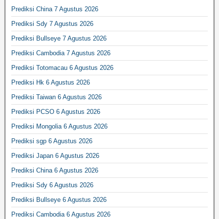
Prediksi China 7 Agustus 2026
Prediksi Sdy 7 Agustus 2026
Prediksi Bullseye 7 Agustus 2026
Prediksi Cambodia 7 Agustus 2026
Prediksi Totomacau 6 Agustus 2026
Prediksi Hk 6 Agustus 2026
Prediksi Taiwan 6 Agustus 2026
Prediksi PCSO 6 Agustus 2026
Prediksi Mongolia 6 Agustus 2026
Prediksi sgp 6 Agustus 2026
Prediksi Japan 6 Agustus 2026
Prediksi China 6 Agustus 2026
Prediksi Sdy 6 Agustus 2026
Prediksi Bullseye 6 Agustus 2026
Prediksi Cambodia 6 Agustus 2026