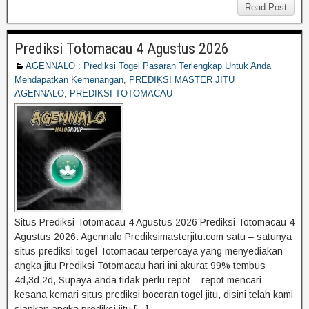
Read Post
Prediksi Totomacau 4 Agustus 2026
AGENNALO : Prediksi Togel Pasaran Terlengkap Untuk Anda
Mendapatkan Kemenangan
,
PREDIKSI MASTER JITU
AGENNALO
,
PREDIKSI TOTOMACAU
Situs Prediksi Totomacau 4 Agustus 2026 Prediksi Totomacau 4
Agustus 2026. Agennalo Prediksimasterjitu.com satu – satunya
situs prediksi togel Totomacau terpercaya yang menyediakan
angka jitu Prediksi Totomacau hari ini akurat 99% tembus
4d,3d,2d, Supaya anda tidak perlu repot – repot mencari
kesana kemari situs prediksi bocoran togel jitu, disini telah kami