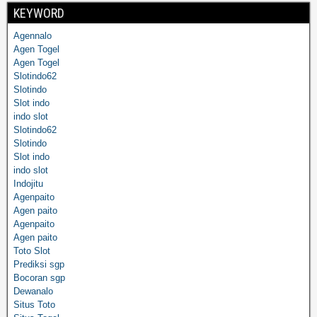
KEYWORD
Agennalo
Agen Togel
Agen Togel
Slotindo62
Slotindo
Slot indo
indo slot
Slotindo62
Slotindo
Slot indo
indo slot
Indojitu
Agenpaito
Agen paito
Agenpaito
Agen paito
Toto Slot
Prediksi sgp
Bocoran sgp
Dewanalo
Situs Toto