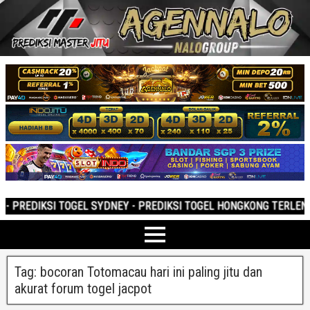
DIKSI TOGEL SYDNEY - PREDIKSI TOGEL HONGKONG TERLENGKAP &
Tag:
bocoran Totomacau hari ini paling jitu dan
akurat forum togel jacpot