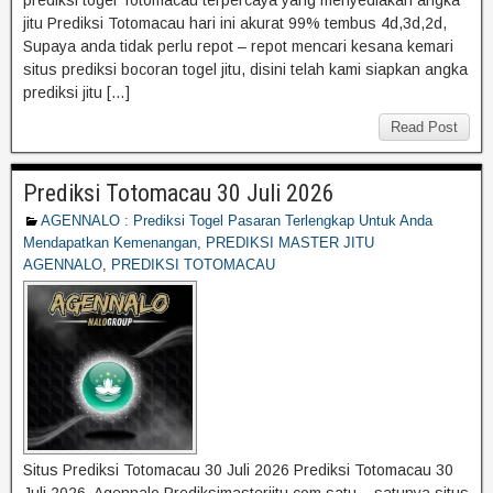
prediksi togel Totomacau terpercaya yang menyediakan angka
jitu Prediksi Totomacau hari ini akurat 99% tembus 4d,3d,2d,
Supaya anda tidak perlu repot – repot mencari kesana kemari
situs prediksi bocoran togel jitu, disini telah kami siapkan angka
prediksi jitu […]
Read Post
Prediksi Totomacau 30 Juli 2026
AGENNALO : Prediksi Togel Pasaran Terlengkap Untuk Anda
Mendapatkan Kemenangan
,
PREDIKSI MASTER JITU
AGENNALO
,
PREDIKSI TOTOMACAU
Situs Prediksi Totomacau 30 Juli 2026 Prediksi Totomacau 30