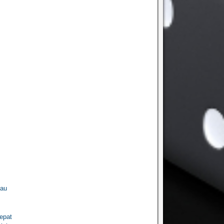
cau
cepat