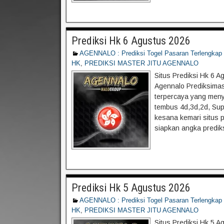
Prediksi Hk 6 Agustus 2026
AGENNALO : Prediksi Togel Pasaran Terlengka
HK
,
PREDIKSI MASTER JITU AGENNALO
Situs Prediksi Hk 6 A
Agennalo Prediksimast
terpercaya yang menye
tembus 4d,3d,2d, Supa
kesana kemari situs pr
siapkan angka prediksi
Prediksi Hk 5 Agustus 2026
AGENNALO : Prediksi Togel Pasaran Terlengka
HK
,
PREDIKSI MASTER JITU AGENNALO
Situs Prediksi Hk 5 A