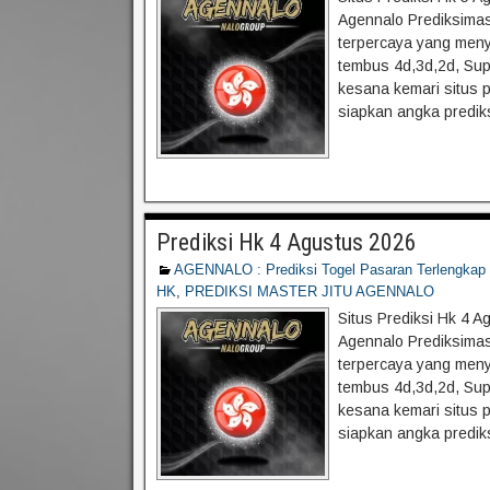
Agennalo Prediksimast
terpercaya yang menye
tembus 4d,3d,2d, Supa
kesana kemari situs pr
siapkan angka prediksi
Prediksi Hk 4 Agustus 2026
AGENNALO : Prediksi Togel Pasaran Terlengka
HK
,
PREDIKSI MASTER JITU AGENNALO
Situs Prediksi Hk 4 A
Agennalo Prediksimast
terpercaya yang menye
tembus 4d,3d,2d, Supa
kesana kemari situs pr
siapkan angka prediksi