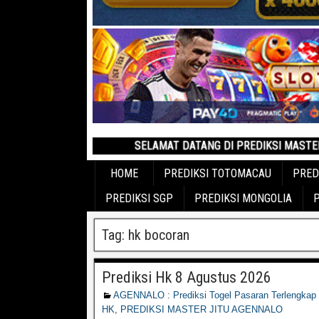
SELAMAT DATANG DI PREDIKSI MASTER JITU AGEN
HOME
PREDIKSI TOTOMACAU
PRED
PREDIKSI SGP
PREDIKSI MONGOLIA
P
Tag:
hk bocoran
Prediksi Hk 8 Agustus 2026
AGENNALO : Prediksi Togel Pasaran Terlengka
HK
,
PREDIKSI MASTER JITU AGENNALO