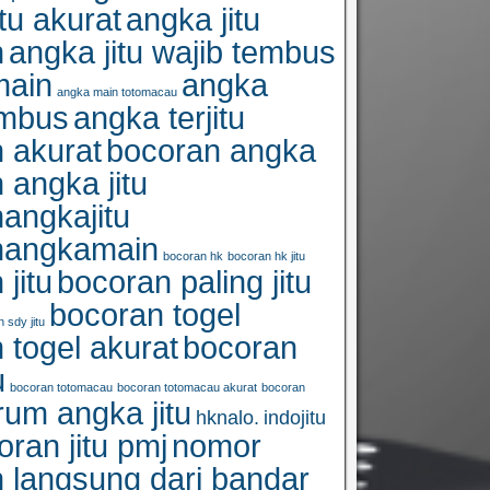
tu akurat
angka jitu
n
angka jitu wajib tembus
main
angka
angka main totomacau
embus
angka terjitu
 akurat
bocoran angka
 angka jitu
angkajitu
nangkamain
bocoran hk
bocoran hk jitu
jitu
bocoran paling jitu
bocoran togel
 sdy jitu
 togel akurat
bocoran
u
bocoran totomacau
bocoran totomacau akurat
bocoran
rum angka jitu
hknalo.
indojitu
oran jitu pmj
nomor
 langsung dari bandar