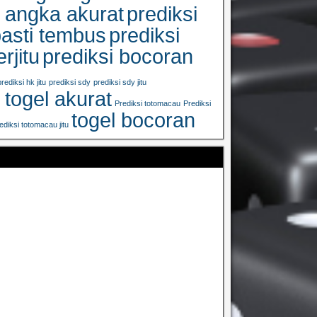
i angka akurat
prediksi
asti tembus
prediksi
rjitu
prediksi bocoran
prediksi hk jitu
prediksi sdy
prediksi sdy jitu
 togel akurat
Prediksi totomacau
Prediksi
togel bocoran
ediksi totomacau jitu