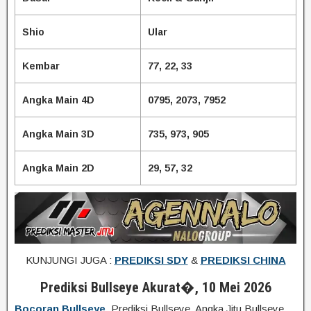
Shio
Ular
Kembar
77, 22, 33
Angka Main 4D
0795, 2073, 7952
Angka Main 3D
735, 973, 905
Angka Main 2D
29, 57, 32
KUNJUNGI JUGA :
PREDIKSI SDY
&
PREDIKSI CHINA
Prediksi Bullseye Akurat�, 10 Mei 2026
Bocoran Bullseye
, Prediksi Bullseye, Angka Jitu Bullseye,