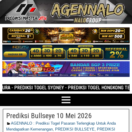
- PREDIKSI TOGEL SYDNEY - PREDIKSI TOGEL HONGKONG TERLENG
Prediksi Bullseye 10 Mei 2026
AGENNALO : Prediksi Togel Pasaran Terlengkap Untuk Anda
Mendapatkan Kemenangan
,
PREDIKSI BULLSEYE
,
PREDIKSI