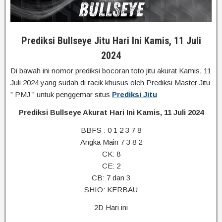
Prediksi Bullseye Jitu Hari Ini Kamis, 11 Juli
2024
Di bawah ini nomor prediksi bocoran toto jitu akurat Kamis, 11
Juli 2024 yang sudah di racik khusus oleh Prediksi Master Jitu
” PMJ ” untuk penggemar situs
Prediksi Jitu
Prediksi Bullseye Akurat Hari Ini Kamis, 11 Juli 2024
BBFS : 0 1 2 3 7 8
Angka Main 7 3 8 2
CK: 8
CE: 2
CB: 7 dan 3
SHIO: KERBAU
2D Hari ini