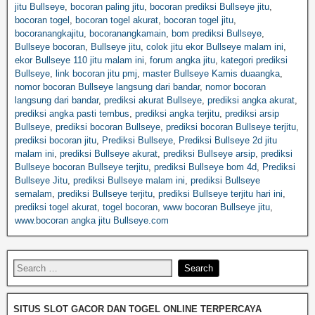
jitu Bullseye
,
bocoran paling jitu
,
bocoran prediksi Bullseye jitu
,
bocoran togel
,
bocoran togel akurat
,
bocoran togel jitu
,
bocoranangkajitu
,
bocoranangkamain
,
bom prediksi Bullseye
,
Bullseye bocoran
,
Bullseye jitu
,
colok jitu ekor Bullseye malam ini
,
ekor Bullseye 110 jitu malam ini
,
forum angka jitu
,
kategori prediksi
Bullseye
,
link bocoran jitu pmj
,
master Bullseye Kamis duaangka
,
nomor bocoran Bullseye langsung dari bandar
,
nomor bocoran
langsung dari bandar
,
prediksi akurat Bullseye
,
prediksi angka akurat
,
prediksi angka pasti tembus
,
prediksi angka terjitu
,
prediksi arsip
Bullseye
,
prediksi bocoran Bullseye
,
prediksi bocoran Bullseye terjitu
,
prediksi bocoran jitu
,
Prediksi Bullseye
,
Prediksi Bullseye 2d jitu
malam ini
,
prediksi Bullseye akurat
,
prediksi Bullseye arsip
,
prediksi
Bullseye bocoran Bullseye terjitu
,
prediksi Bullseye bom 4d
,
Prediksi
Bullseye Jitu
,
prediksi Bullseye malam ini
,
prediksi Bullseye
semalam
,
prediksi Bullseye terjitu
,
prediksi Bullseye terjitu hari ini
,
prediksi togel akurat
,
togel bocoran
,
www bocoran Bullseye jitu
,
www.bocoran angka jitu Bullseye.com
SITUS SLOT GACOR DAN TOGEL ONLINE TERPERCAYA