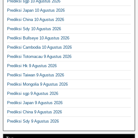
Prediksi sgp 10 Agustus 2026
Prediksi Japan 10 Agustus 2026
Prediksi China 10 Agustus 2026
Prediksi Sdy 10 Agustus 2026
Prediksi Bullseye 10 Agustus 2026
Prediksi Cambodia 10 Agustus 2026
Prediksi Totomacau 9 Agustus 2026
Prediksi Hk 9 Agustus 2026
Prediksi Taiwan 9 Agustus 2026
Prediksi Mongolia 9 Agustus 2026
Prediksi sgp 9 Agustus 2026
Prediksi Japan 9 Agustus 2026
Prediksi China 9 Agustus 2026
Prediksi Sdy 9 Agustus 2026