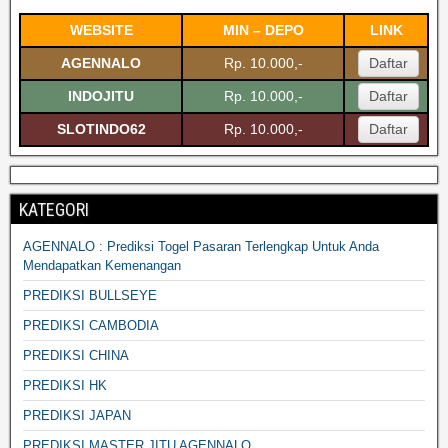
WEBSITE
MIN – DEPO
LINK
AGENNALO
Rp. 10.000,-
Daftar
INDOJITU
Rp. 10.000,-
Daftar
SLOTINDO62
Rp. 10.000,-
Daftar
KATEGORI
AGENNALO : Prediksi Togel Pasaran Terlengkap Untuk Anda
Mendapatkan Kemenangan
PREDIKSI BULLSEYE
PREDIKSI CAMBODIA
PREDIKSI CHINA
PREDIKSI HK
PREDIKSI JAPAN
PREDIKSI MASTER JITU AGENNALO