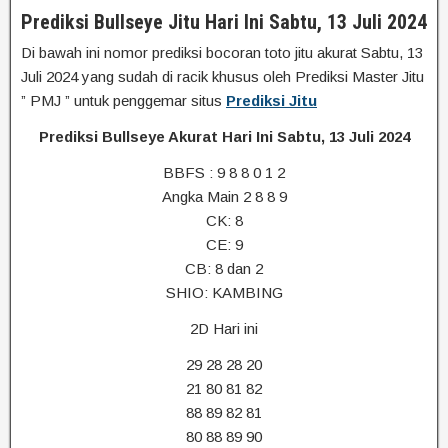
Prediksi Bullseye Jitu Hari Ini Sabtu, 13 Juli 2024
Di bawah ini nomor prediksi bocoran toto jitu akurat Sabtu, 13
Juli 2024 yang sudah di racik khusus oleh Prediksi Master Jitu
” PMJ ” untuk penggemar situs
Prediksi Jitu
Prediksi Bullseye Akurat Hari Ini Sabtu, 13 Juli 2024
BBFS : 9 8 8 0 1 2
Angka Main 2 8 8 9
CK: 8
CE: 9
CB: 8 dan 2
SHIO: KAMBING
2D Hari ini
29 28 28 20
21 80 81 82
88 89 82 81
80 88 89 90