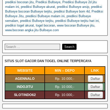
prediksi bocoran jitu
,
Prediksi Bullseye
,
Prediksi Bullseye 2d jitu
malam ini
,
prediksi Bullseye akurat
,
prediksi Bullseye arsip
,
prediksi
Bullseye bocoran Bullseye terjitu
,
prediksi Bullseye bom 4d
,
Prediksi
Bullseye Jitu
,
prediksi Bullseye malam ini
,
prediksi Bullseye
semalam
,
prediksi Bullseye terjitu
,
prediksi Bullseye terjitu hari ini
,
prediksi togel akurat
,
togel bocoran
,
www bocoran Bullseye jitu
,
www.bocoran angka jitu Bullseye.com
SITUS SLOT GACOR DAN TOGEL ONLINE TERPERCAYA
WEBSITE
MIN – DEPO
LINK
AGENNALO
Rp. 10.000,-
Daftar
INDOJITU
Rp. 10.000,-
Daftar
SLOTINDO62
Rp. 10.000,-
Daftar