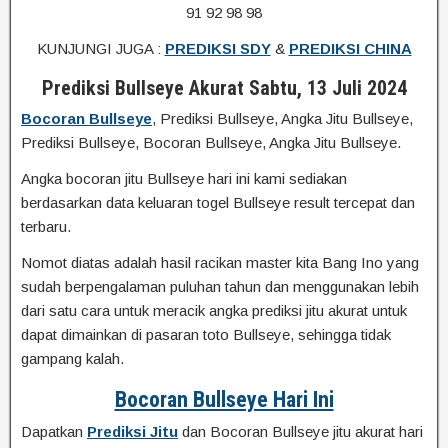
91 92 98 98
KUNJUNGI JUGA :
PREDIKSI SDY
&
PREDIKSI CHINA
Prediksi Bullseye Akurat Sabtu, 13 Juli 2024
Bocoran Bullseye
, Prediksi Bullseye, Angka Jitu Bullseye,
Prediksi Bullseye, Bocoran Bullseye, Angka Jitu Bullseye.
Angka bocoran jitu Bullseye hari ini kami sediakan
berdasarkan data keluaran togel Bullseye result tercepat dan
terbaru.
Nomot diatas adalah hasil racikan master kita Bang Ino yang
sudah berpengalaman puluhan tahun dan menggunakan lebih
dari satu cara untuk meracik angka prediksi jitu akurat untuk
dapat dimainkan di pasaran toto Bullseye, sehingga tidak
gampang kalah.
Bocoran Bullseye Hari Ini
Dapatkan
Prediksi Jitu
dan Bocoran Bullseye jitu akurat hari