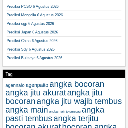
Prediksi PCSO 6 Agustus 2026
Prediksi Mongolia 6 Agustus 2026
Prediksi sgp 6 Agustus 2026
Prediksi Japan 6 Agustus 2026
Prediksi China 6 Agustus 2026
Prediksi Sdy 6 Agustus 2026
Prediksi Bullseye 6 Agustus 2026
Tag
angka bocoran
agenpaito
agennalo
angka jitu akurat
angka jitu
bocoran
angka jitu wajib tembus
angka main
angka
angka main totomacau
pasti tembus
angka terjitu
bocoran akurat
bocoran angka