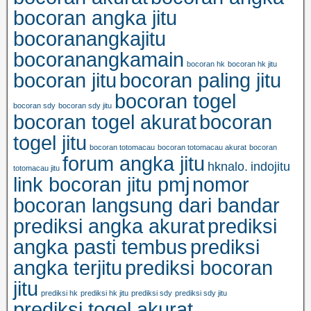
bocoran angka jitu
bocoranangkajitu
bocoranangkamain
bocoran hk
bocoran hk jitu
bocoran jitu
bocoran paling jitu
bocoran togel
bocoran sdy
bocoran sdy jitu
bocoran togel akurat
bocoran
togel jitu
bocoran totomacau
bocoran totomacau akurat
bocoran
forum angka jitu
hknalo.
indojitu
totomacau jitu
link bocoran jitu pmj
nomor
bocoran langsung dari bandar
prediksi angka akurat
prediksi
angka pasti tembus
prediksi
angka terjitu
prediksi bocoran
jitu
prediksi hk
prediksi hk jitu
prediksi sdy
prediksi sdy jitu
prediksi togel akurat