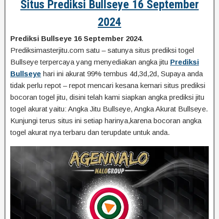
Situs Prediksi Bullseye 16 September
2024
Prediksi Bullseye 16 September 2024
.
Prediksimasterjitu.com satu – satunya situs prediksi togel
Bullseye terpercaya yang menyediakan angka jitu
Prediksi
Bullseye
hari ini akurat 99% tembus 4d,3d,2d, Supaya anda
tidak perlu repot – repot mencari kesana kemari situs prediksi
bocoran togel jitu, disini telah kami siapkan angka prediksi jitu
togel akurat yaitu: Angka Jitu Bullseye, Angka Akurat Bullseye.
Kunjungi terus situs ini setiap harinya,karena bocoran angka
togel akurat nya terbaru dan terupdate untuk anda.