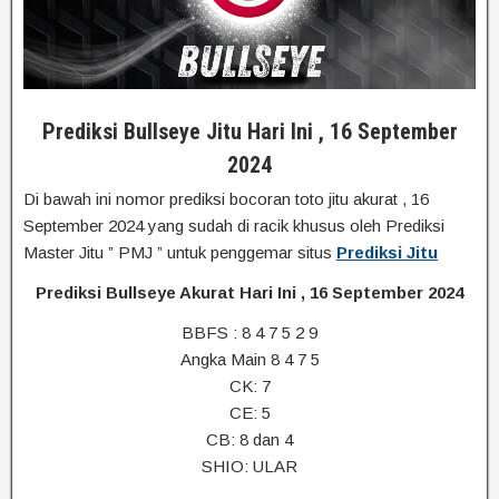
Prediksi Bullseye Jitu Hari Ini , 16 September
2024
Di bawah ini nomor prediksi bocoran toto jitu akurat , 16
September 2024 yang sudah di racik khusus oleh Prediksi
Master Jitu ” PMJ ” untuk penggemar situs
Prediksi Jitu
Prediksi Bullseye Akurat Hari Ini , 16 September 2024
BBFS : 8 4 7 5 2 9
Angka Main 8 4 7 5
CK: 7
CE: 5
CB: 8 dan 4
SHIO: ULAR