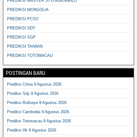
PREDIKSI MASTER JITU AGENNALO
PREDIKSI MONGOLIA
PREDIKSI PCSO
PREDIKSI SDY
PREDIKSI SGP
PREDIKSI TAIWAN
PREDIKSI TOTOMACAU
POSTINGAN BARU
Prediksi China 9 Agustus 2026
Prediksi Sdy 9 Agustus 2026
Prediksi Bullseye 9 Agustus 2026
Prediksi Cambodia 9 Agustus 2026
Prediksi Totomacau 8 Agustus 2026
Prediksi Hk 8 Agustus 2026