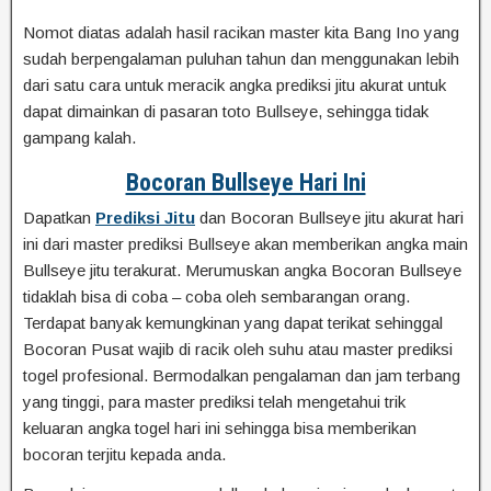
Nomot diatas adalah hasil racikan master kita Bang Ino yang
sudah berpengalaman puluhan tahun dan menggunakan lebih
dari satu cara untuk meracik angka prediksi jitu akurat untuk
dapat dimainkan di pasaran toto Bullseye, sehingga tidak
gampang kalah.
Bocoran Bullseye Hari Ini
Dapatkan
Prediksi Jitu
dan Bocoran Bullseye jitu akurat hari
ini dari master prediksi Bullseye akan memberikan angka main
Bullseye jitu terakurat. Merumuskan angka Bocoran Bullseye
tidaklah bisa di coba – coba oleh sembarangan orang.
Terdapat banyak kemungkinan yang dapat terikat sehinggal
Bocoran Pusat wajib di racik oleh suhu atau master prediksi
togel profesional. Bermodalkan pengalaman dan jam terbang
yang tinggi, para master prediksi telah mengetahui trik
keluaran angka togel hari ini sehingga bisa memberikan
bocoran terjitu kepada anda.