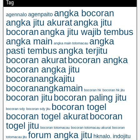
Tag
angka bocoran
agenpaito
agennalo
angka jitu akurat
angka jitu
bocoran
angka jitu wajib tembus
angka main
angka
angka main totomacau
pasti tembus
angka terjitu
bocoran akurat
bocoran angka
bocoran angka jitu
bocoranangkajitu
bocoranangkamain
bocoran hk
bocoran hk jitu
bocoran jitu
bocoran paling jitu
bocoran togel
bocoran sdy
bocoran sdy jitu
bocoran togel akurat
bocoran
togel jitu
bocoran totomacau
bocoran totomacau akurat
bocoran
forum angka jitu
hknalo.
indojitu
totomacau jitu