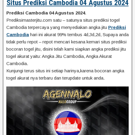
Situs Prediksi Cambodia 04 Agustus 2024
Prediksi Cambodia 04 Agustus 2024
.
Prediksimasterjitu.com satu – satunya situs prediksi togel
Cambodia terpercaya yang menyediakan angka jitu
Prediksi
Cambodia
hari ini akurat 99% tembus 4d,3d,2d, Supaya anda
tidak perlu repot – repot mencari kesana kemari situs prediksi
bocoran togel jitu, disini telah kami siapkan angka prediksi jitu
togel akurat yaitu: Angka Jitu Cambodia, Angka Akurat
Cambodia.
Kunjungi terus situs ini setiap harinya,karena bocoran angka
togel akurat nya terbaru dan terupdate untuk anda.