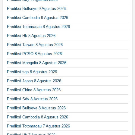
Prediksi Bullseye 9 Agustus 2026
Prediksi Cambodia 9 Agustus 2026
Prediksi Totomacau 8 Agustus 2026
Prediksi Hk 8 Agustus 2026
Prediksi Taiwan 8 Agustus 2026
Prediksi PCSO 8 Agustus 2026
Prediksi Mongolia 8 Agustus 2026
Prediksi sgp 8 Agustus 2026
Prediksi Japan 8 Agustus 2026
Prediksi China 8 Agustus 2026
Prediksi Sdy 8 Agustus 2026
Prediksi Bullseye 8 Agustus 2026
Prediksi Cambodia 8 Agustus 2026
Prediksi Totomacau 7 Agustus 2026