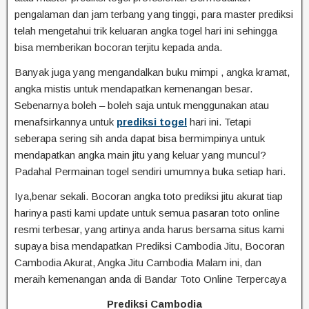
pengalaman dan jam terbang yang tinggi, para master prediksi
telah mengetahui trik keluaran angka togel hari ini sehingga
bisa memberikan bocoran terjitu kepada anda.
Banyak juga yang mengandalkan buku mimpi , angka kramat,
angka mistis untuk mendapatkan kemenangan besar.
Sebenarnya boleh – boleh saja untuk menggunakan atau
menafsirkannya untuk
prediksi togel
hari ini. Tetapi
seberapa sering sih anda dapat bisa bermimpinya untuk
mendapatkan angka main jitu yang keluar yang muncul?
Padahal Permainan togel sendiri umumnya buka setiap hari.
Iya,benar sekali. Bocoran angka toto prediksi jitu akurat tiap
harinya pasti kami update untuk semua pasaran toto online
resmi terbesar, yang artinya anda harus bersama situs kami
supaya bisa mendapatkan Prediksi Cambodia Jitu, Bocoran
Cambodia Akurat, Angka Jitu Cambodia Malam ini, dan
meraih kemenangan anda di Bandar Toto Online Terpercaya
Prediksi Cambodia