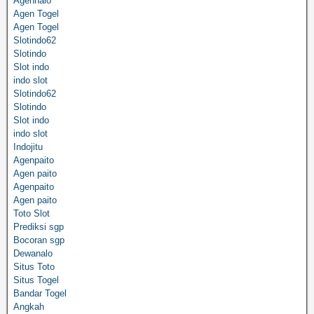
Agennalo
Agen Togel
Agen Togel
Slotindo62
Slotindo
Slot indo
indo slot
Slotindo62
Slotindo
Slot indo
indo slot
Indojitu
Agenpaito
Agen paito
Agenpaito
Agen paito
Toto Slot
Prediksi sgp
Bocoran sgp
Dewanalo
Situs Toto
Situs Togel
Bandar Togel
Angkah