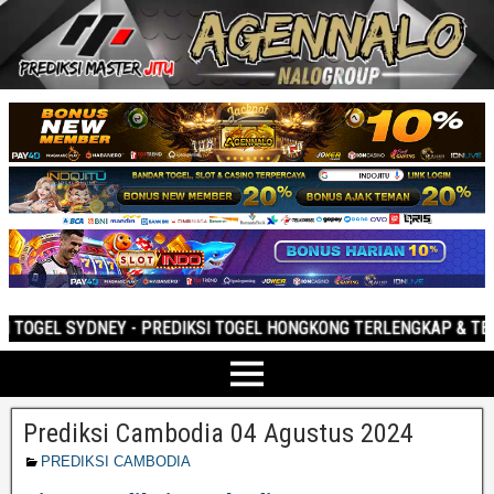
GEL SYDNEY - PREDIKSI TOGEL HONGKONG TERLENGKAP & TERJITU
Prediksi Cambodia 04 Agustus 2024
PREDIKSI CAMBODIA