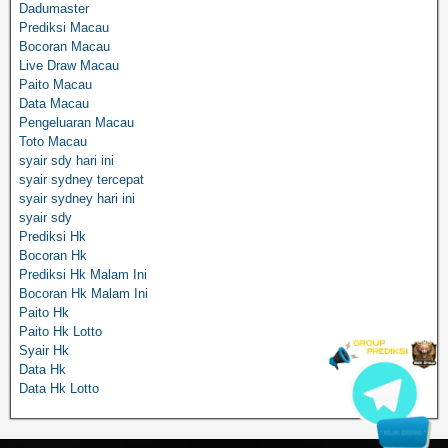
Dadumaster
Prediksi Macau
Bocoran Macau
Live Draw Macau
Paito Macau
Data Macau
Pengeluaran Macau
Toto Macau
syair sdy hari ini
syair sydney tercepat
syair sydney hari ini
syair sdy
Prediksi Hk
Bocoran Hk
Prediksi Hk Malam Ini
Bocoran Hk Malam Ini
Paito Hk
Paito Hk Lotto
Syair Hk
Data Hk
Data Hk Lotto