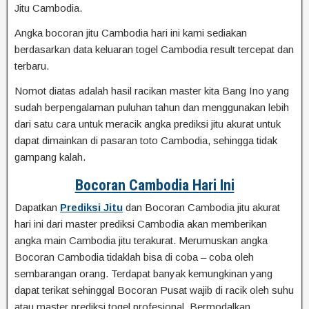
Jitu Cambodia.
Angka bocoran jitu Cambodia hari ini kami sediakan
berdasarkan data keluaran togel Cambodia result tercepat dan
terbaru.
Nomot diatas adalah hasil racikan master kita Bang Ino yang
sudah berpengalaman puluhan tahun dan menggunakan lebih
dari satu cara untuk meracik angka prediksi jitu akurat untuk
dapat dimainkan di pasaran toto Cambodia, sehingga tidak
gampang kalah.
Bocoran Cambodia Hari Ini
Dapatkan
Prediksi Jitu
dan Bocoran Cambodia jitu akurat
hari ini dari master prediksi Cambodia akan memberikan
angka main Cambodia jitu terakurat. Merumuskan angka
Bocoran Cambodia tidaklah bisa di coba – coba oleh
sembarangan orang. Terdapat banyak kemungkinan yang
dapat terikat sehinggal Bocoran Pusat wajib di racik oleh suhu
atau master prediksi togel profesional. Bermodalkan