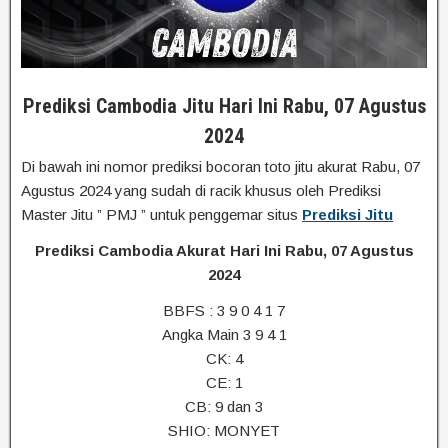
Prediksi Cambodia Jitu Hari Ini Rabu, 07 Agustus
2024
Di bawah ini nomor prediksi bocoran toto jitu akurat Rabu, 07
Agustus 2024 yang sudah di racik khusus oleh Prediksi
Master Jitu ” PMJ ” untuk penggemar situs
Prediksi Jitu
Prediksi Cambodia Akurat Hari Ini Rabu, 07 Agustus
2024
BBFS : 3 9 0 4 1 7
Angka Main 3 9 4 1
CK: 4
CE: 1
CB: 9 dan 3
SHIO: MONYET