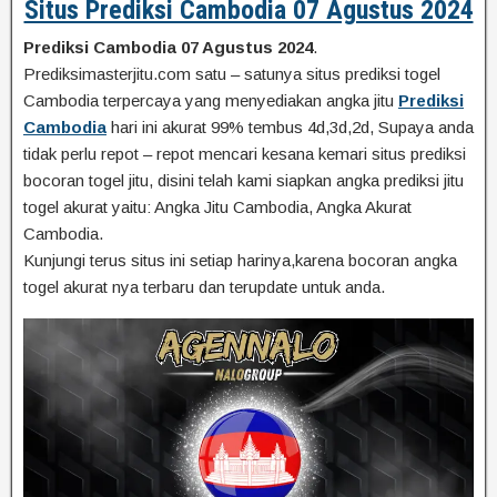
Situs Prediksi Cambodia 07 Agustus 2024
Prediksi Cambodia 07 Agustus 2024
.
Prediksimasterjitu.com satu – satunya situs prediksi togel
Cambodia terpercaya yang menyediakan angka jitu
Prediksi
Cambodia
hari ini akurat 99% tembus 4d,3d,2d, Supaya anda
tidak perlu repot – repot mencari kesana kemari situs prediksi
bocoran togel jitu, disini telah kami siapkan angka prediksi jitu
togel akurat yaitu: Angka Jitu Cambodia, Angka Akurat
Cambodia.
Kunjungi terus situs ini setiap harinya,karena bocoran angka
togel akurat nya terbaru dan terupdate untuk anda.