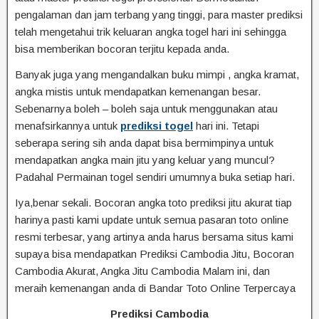
pengalaman dan jam terbang yang tinggi, para master prediksi
telah mengetahui trik keluaran angka togel hari ini sehingga
bisa memberikan bocoran terjitu kepada anda.
Banyak juga yang mengandalkan buku mimpi , angka kramat,
angka mistis untuk mendapatkan kemenangan besar.
Sebenarnya boleh – boleh saja untuk menggunakan atau
menafsirkannya untuk
prediksi togel
hari ini. Tetapi
seberapa sering sih anda dapat bisa bermimpinya untuk
mendapatkan angka main jitu yang keluar yang muncul?
Padahal Permainan togel sendiri umumnya buka setiap hari.
Iya,benar sekali. Bocoran angka toto prediksi jitu akurat tiap
harinya pasti kami update untuk semua pasaran toto online
resmi terbesar, yang artinya anda harus bersama situs kami
supaya bisa mendapatkan Prediksi Cambodia Jitu, Bocoran
Cambodia Akurat, Angka Jitu Cambodia Malam ini, dan
meraih kemenangan anda di Bandar Toto Online Terpercaya
Prediksi Cambodia