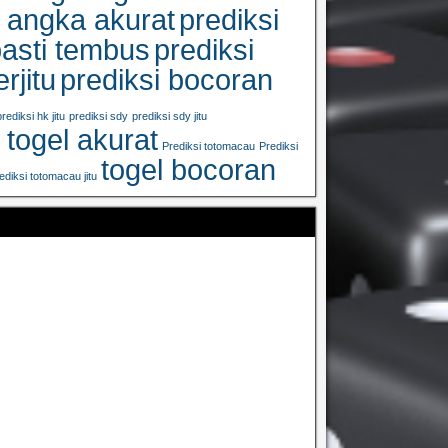
i angka akurat
prediksi
asti tembus
prediksi
rjitu
prediksi bocoran
prediksi hk jitu
prediksi sdy
prediksi sdy jitu
 togel akurat
Prediksi totomacau
Prediksi
togel bocoran
ediksi totomacau jitu