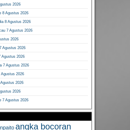
Agustus 2026
ye 8 Agustus 2026
ia 8 Agustus 2026
cau 7 Agustus 2026
gustus 2026
 7 Agustus 2026
7 Agustus 2026
ia 7 Agustus 2026
7 Agustus 2026
7 Agustus 2026
Agustus 2026
ye 7 Agustus 2026
angka bocoran
npaito