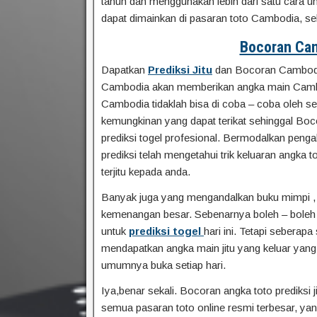
tahun dan menggunakan lebih dari satu cara unt
dapat dimainkan di pasaran toto Cambodia, se
Bocoran Cam
Dapatkan
Prediksi Jitu
dan Bocoran Cambodia j
Cambodia akan memberikan angka main Cambo
Cambodia tidaklah bisa di coba – coba oleh 
kemungkinan yang dapat terikat sehinggal Boco
prediksi togel profesional. Bermodalkan penga
prediksi telah mengetahui trik keluaran angka 
terjitu kepada anda.
Banyak juga yang mengandalkan buku mimpi , 
kemenangan besar. Sebenarnya boleh – boleh
untuk
prediksi togel
hari ini. Tetapi seberap
mendapatkan angka main jitu yang keluar yang
umumnya buka setiap hari.
Iya,benar sekali. Bocoran angka toto prediksi j
semua pasaran toto online resmi terbesar, ya