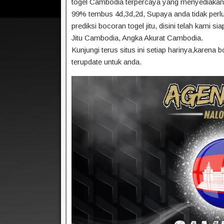
togel Cambodia terpercaya yang menyediakan 
99% tembus 4d,3d,2d, Supaya anda tidak perlu
prediksi bocoran togel jitu, disini telah kami si
Jitu Cambodia, Angka Akurat Cambodia.
Kunjungi terus situs ini setiap harinya,karena 
terupdate untuk anda.