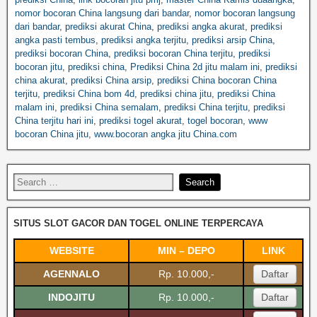
nomor bocoran China langsung dari bandar
,
nomor bocoran langsung
dari bandar
,
prediksi akurat China
,
prediksi angka akurat
,
prediksi
angka pasti tembus
,
prediksi angka terjitu
,
prediksi arsip China
,
prediksi bocoran China
,
prediksi bocoran China terjitu
,
prediksi
bocoran jitu
,
prediksi china
,
Prediksi China 2d jitu malam ini
,
prediksi
china akurat
,
prediksi China arsip
,
prediksi China bocoran China
terjitu
,
prediksi China bom 4d
,
prediksi china jitu
,
prediksi China
malam ini
,
prediksi China semalam
,
prediksi China terjitu
,
prediksi
China terjitu hari ini
,
prediksi togel akurat
,
togel bocoran
,
www
bocoran China jitu
,
www.bocoran angka jitu China.com
SITUS SLOT GACOR DAN TOGEL ONLINE TERPERCAYA
WEBSITE
MIN – DEPO
LINK
AGENNALO
Rp. 10.000,-
Daftar
INDOJITU
Rp. 10.000,-
Daftar