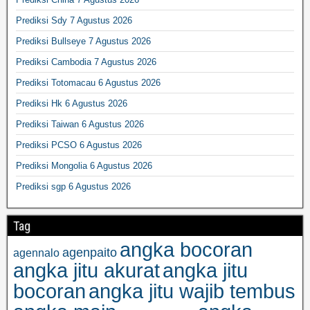
Prediksi Sdy 7 Agustus 2026
Prediksi Bullseye 7 Agustus 2026
Prediksi Cambodia 7 Agustus 2026
Prediksi Totomacau 6 Agustus 2026
Prediksi Hk 6 Agustus 2026
Prediksi Taiwan 6 Agustus 2026
Prediksi PCSO 6 Agustus 2026
Prediksi Mongolia 6 Agustus 2026
Prediksi sgp 6 Agustus 2026
Tag
angka bocoran
agenpaito
agennalo
angka jitu akurat
angka jitu
bocoran
angka jitu wajib tembus