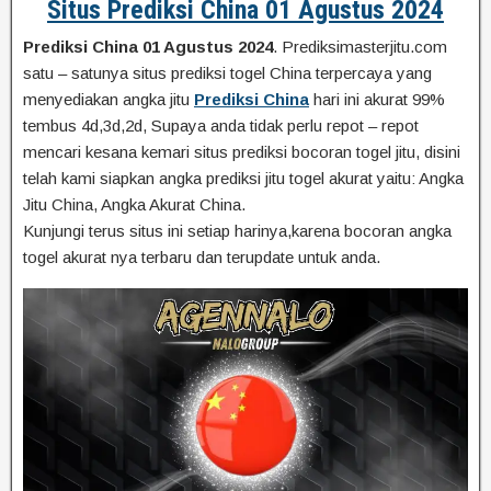
Situs Prediksi China 01 Agustus 2024
Prediksi China 01 Agustus 2024
. Prediksimasterjitu.com
satu – satunya situs prediksi togel China terpercaya yang
menyediakan angka jitu
Prediksi China
hari ini akurat 99%
tembus 4d,3d,2d, Supaya anda tidak perlu repot – repot
mencari kesana kemari situs prediksi bocoran togel jitu, disini
telah kami siapkan angka prediksi jitu togel akurat yaitu: Angka
Jitu China, Angka Akurat China.
Kunjungi terus situs ini setiap harinya,karena bocoran angka
togel akurat nya terbaru dan terupdate untuk anda.