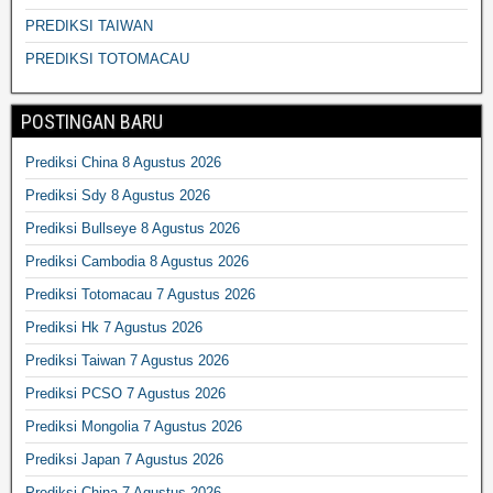
PREDIKSI TAIWAN
PREDIKSI TOTOMACAU
POSTINGAN BARU
Prediksi China 8 Agustus 2026
Prediksi Sdy 8 Agustus 2026
Prediksi Bullseye 8 Agustus 2026
Prediksi Cambodia 8 Agustus 2026
Prediksi Totomacau 7 Agustus 2026
Prediksi Hk 7 Agustus 2026
Prediksi Taiwan 7 Agustus 2026
Prediksi PCSO 7 Agustus 2026
Prediksi Mongolia 7 Agustus 2026
Prediksi Japan 7 Agustus 2026
Prediksi China 7 Agustus 2026