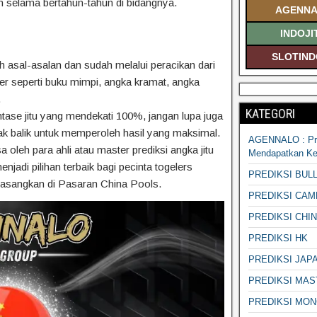
n selama bertahun-tahun di bidangnya.
AGENN
INDOJI
SLOTIND
h asal-asalan dan sudah melalui peracikan dari
 seperti buku mimpi, angka kramat, angka
.
KATEGORI
tase jitu yang mendekati 100%, jangan lupa juga
ak balik untuk memperoleh hasil yang maksimal.
AGENNALO : Pre
sa oleh para ahli atau master prediksi angka jitu
Mendapatkan K
njadi pilihan terbaik bagi pecinta togelers
PREDIKSI BUL
 pasangkan di Pasaran China Pools.
PREDIKSI CAM
PREDIKSI CHI
PREDIKSI HK
PREDIKSI JAP
PREDIKSI MAS
PREDIKSI MON