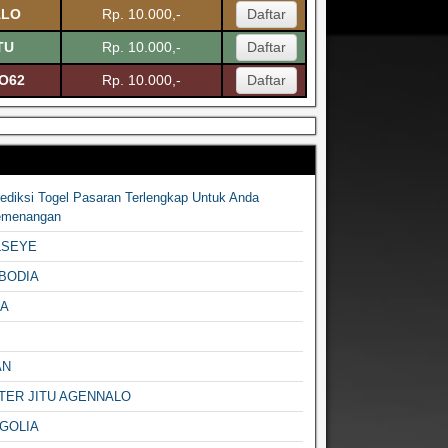
ALO
Rp. 10.000,-
Daftar
TU
Rp. 10.000,-
Daftar
O62
Rp. 10.000,-
Daftar
diksi Togel Pasaran Terlengkap Untuk Anda
emenangan
LSEYE
BODIA
NA
AN
TER JITU AGENNALO
GOLIA