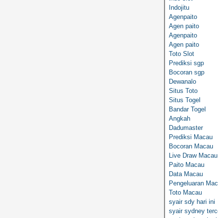
Indojitu
Agenpaito
Agen paito
Agenpaito
Agen paito
Toto Slot
Prediksi sgp
Bocoran sgp
Dewanalo
Situs Toto
Situs Togel
Bandar Togel
Angkah
Dadumaster
Prediksi Macau
Bocoran Macau
Live Draw Macau
Paito Macau
Data Macau
Pengeluaran Ma
Toto Macau
syair sdy hari ini
syair sydney ter