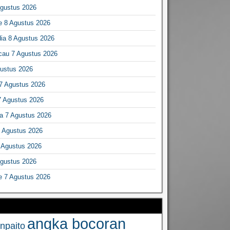
Agustus 2026
ye 8 Agustus 2026
ia 8 Agustus 2026
cau 7 Agustus 2026
gustus 2026
 7 Agustus 2026
7 Agustus 2026
ia 7 Agustus 2026
7 Agustus 2026
7 Agustus 2026
Agustus 2026
ye 7 Agustus 2026
angka bocoran
npaito