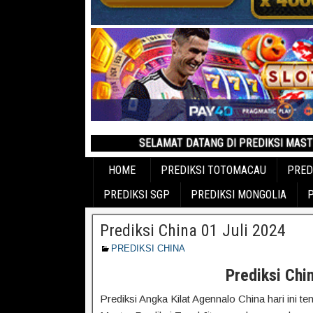
SELAMAT DATANG DI PREDIKSI MASTER JITU AG
HOME
PREDIKSI TOTOMACAU
PRED
PREDIKSI SGP
PREDIKSI MONGOLIA
P
Prediksi China 01 Juli 2024
PREDIKSI CHINA
Prediksi Chi
Prediksi Angka Kilat Agennalo China hari ini t