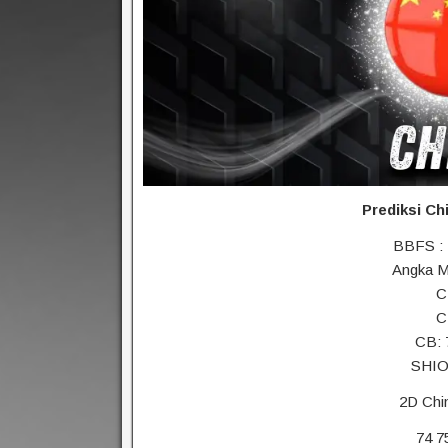
Prediksi Ch
BBFS : 4
Angka Ma
C
C
CB: 
SHIO
2D Chin
74 7