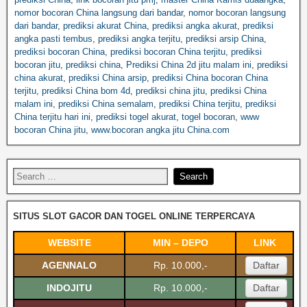
nomor bocoran China langsung dari bandar
,
nomor bocoran langsung
dari bandar
,
prediksi akurat China
,
prediksi angka akurat
,
prediksi
angka pasti tembus
,
prediksi angka terjitu
,
prediksi arsip China
,
prediksi bocoran China
,
prediksi bocoran China terjitu
,
prediksi
bocoran jitu
,
prediksi china
,
Prediksi China 2d jitu malam ini
,
prediksi
china akurat
,
prediksi China arsip
,
prediksi China bocoran China
terjitu
,
prediksi China bom 4d
,
prediksi china jitu
,
prediksi China
malam ini
,
prediksi China semalam
,
prediksi China terjitu
,
prediksi
China terjitu hari ini
,
prediksi togel akurat
,
togel bocoran
,
www
bocoran China jitu
,
www.bocoran angka jitu China.com
SITUS SLOT GACOR DAN TOGEL ONLINE TERPERCAYA
WEBSITE
MIN – DEPO
LINK
AGENNALO
Rp. 10.000,-
Daftar
INDOJITU
Rp. 10.000,-
Daftar