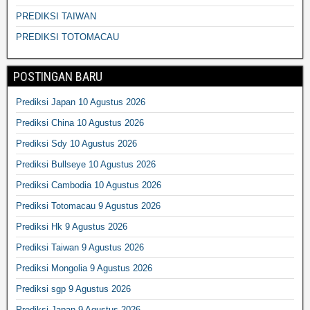
PREDIKSI TAIWAN
PREDIKSI TOTOMACAU
POSTINGAN BARU
Prediksi Japan 10 Agustus 2026
Prediksi China 10 Agustus 2026
Prediksi Sdy 10 Agustus 2026
Prediksi Bullseye 10 Agustus 2026
Prediksi Cambodia 10 Agustus 2026
Prediksi Totomacau 9 Agustus 2026
Prediksi Hk 9 Agustus 2026
Prediksi Taiwan 9 Agustus 2026
Prediksi Mongolia 9 Agustus 2026
Prediksi sgp 9 Agustus 2026
Prediksi Japan 9 Agustus 2026