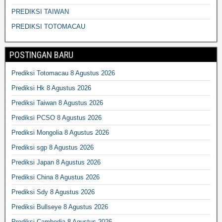
PREDIKSI TAIWAN
PREDIKSI TOTOMACAU
POSTINGAN BARU
Prediksi Totomacau 8 Agustus 2026
Prediksi Hk 8 Agustus 2026
Prediksi Taiwan 8 Agustus 2026
Prediksi PCSO 8 Agustus 2026
Prediksi Mongolia 8 Agustus 2026
Prediksi sgp 8 Agustus 2026
Prediksi Japan 8 Agustus 2026
Prediksi China 8 Agustus 2026
Prediksi Sdy 8 Agustus 2026
Prediksi Bullseye 8 Agustus 2026
Prediksi Cambodia 8 Agustus 2026