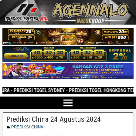
- PREDIKSI TOGEL SYDNEY - PREDIKSI TOGEL HONGKONG TERLENG
Prediksi China 24 Agustus 2024
PREDIKSI CHINA