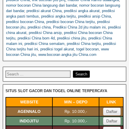
nomor bocoran China langsung dari bandar
,
nomor bocoran langsung
dari bandar
,
prediksi akurat China
,
prediksi angka akurat
,
prediksi
angka pasti tembus
,
prediksi angka terjitu
,
prediksi arsip China
,
prediksi bocoran China
,
prediksi bocoran China terjitu
,
prediksi
bocoran jitu
,
prediksi china
,
Prediksi China 2d jitu malam ini
,
prediksi
china akurat
,
prediksi China arsip
,
prediksi China bocoran China
terjitu
,
prediksi China bom 4d
,
prediksi china jitu
,
prediksi China
malam ini
,
prediksi China semalam
,
prediksi China terjitu
,
prediksi
China terjitu hari ini
,
prediksi togel akurat
,
togel bocoran
,
www
bocoran China jitu
,
www.bocoran angka jitu China.com
SITUS SLOT GACOR DAN TOGEL ONLINE TERPERCAYA
WEBSITE
MIN – DEPO
LINK
AGENNALO
Rp. 10.000,-
Daftar
INDOJITU
Rp. 10.000,-
Daftar