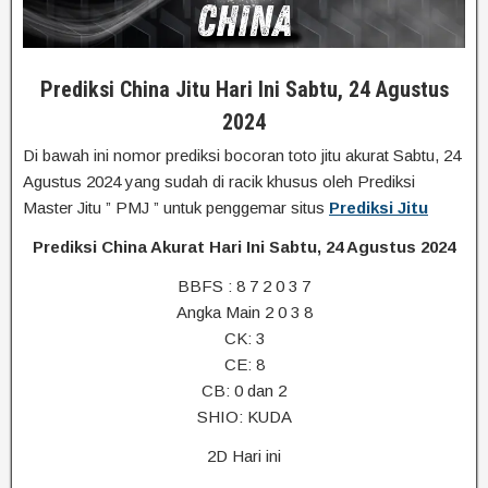
Prediksi China Jitu Hari Ini Sabtu, 24 Agustus
2024
Di bawah ini nomor prediksi bocoran toto jitu akurat Sabtu, 24
Agustus 2024 yang sudah di racik khusus oleh Prediksi
Master Jitu ” PMJ ” untuk penggemar situs
Prediksi Jitu
Prediksi China Akurat Hari Ini Sabtu, 24 Agustus 2024
BBFS : 8 7 2 0 3 7
Angka Main 2 0 3 8
CK: 3
CE: 8
CB: 0 dan 2
SHIO: KUDA
2D Hari ini