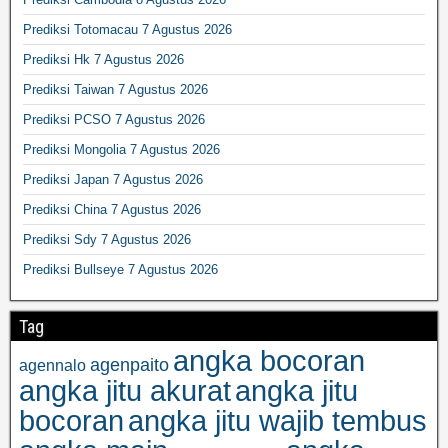
Prediksi Totomacau 7 Agustus 2026
Prediksi Hk 7 Agustus 2026
Prediksi Taiwan 7 Agustus 2026
Prediksi PCSO 7 Agustus 2026
Prediksi Mongolia 7 Agustus 2026
Prediksi Japan 7 Agustus 2026
Prediksi China 7 Agustus 2026
Prediksi Sdy 7 Agustus 2026
Prediksi Bullseye 7 Agustus 2026
Tag
angka bocoran
agenpaito
agennalo
angka jitu akurat
angka jitu
bocoran
angka jitu wajib tembus