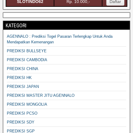
SLOTINDO62
Rp. 10.000,-
Daftar
KATEGORI
AGENNALO : Prediksi Togel Pasaran Terlengkap Untuk Anda
Mendapatkan Kemenangan
PREDIKSI BULLSEYE
PREDIKSI CAMBODIA
PREDIKSI CHINA
PREDIKSI HK
PREDIKSI JAPAN
PREDIKSI MASTER JITU AGENNALO
PREDIKSI MONGOLIA
PREDIKSI PCSO
PREDIKSI SDY
PREDIKSI SGP