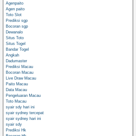
Agenpaito
Agen paito
Toto Slot
Prediksi sgp
Bocoran sgp
Dewanalo
Situs Toto
Situs Togel
Bandar Togel
Angkah
Dadumaster
Prediksi Macau
Bocoran Macau
Live Draw Macau
Paito Macau
Data Macau
Pengeluaran Macau
Toto Macau
syair sdy hari ini
syair sydney tercepat
syair sydney hari ini
syair sdy
Prediksi Hk
Bocoran Hk