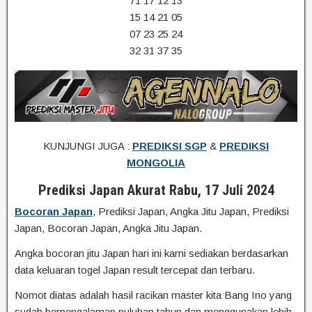
71 17 12 13
15 14 21 05
07 23 25 24
32 31 37 35
KUNJUNGI JUGA :
PREDIKSI SGP
&
PREDIKSI
MONGOLIA
Prediksi Japan Akurat Rabu, 17 Juli 2024
Bocoran Japan
, Prediksi Japan, Angka Jitu Japan, Prediksi
Japan, Bocoran Japan, Angka Jitu Japan.
Angka bocoran jitu Japan hari ini kami sediakan berdasarkan
data keluaran togel Japan result tercepat dan terbaru.
Nomot diatas adalah hasil racikan master kita Bang Ino yang
sudah berpengalaman puluhan tahun dan menggunakan lebih