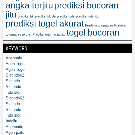
angka terjitu
prediksi bocoran
jitu
prediksi hk
prediksi hk jitu
prediksi sdy
prediksi sdy jitu
prediksi togel akurat
Prediksi totomacau
Prediksi
togel bocoran
totomacau akurat
Prediksi totomacau jitu
KEYWORD
Agennalo
Agen Togel
Agen Togel
Slotindo62
Slotindo
Slot indo
indo slot
Slotindo62
Slotindo
Slot indo
indo slot
Indojitu
Agenpaito
Agen paito