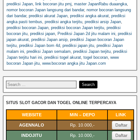
prediksi Japan
,
link bocoran jitu pmj
,
master JapanRabu duaangka
,
nomor bocoran Japan langsung dari bandar
,
nomor bocoran langsung
dari bandar
,
prediksi akurat Japan
,
prediksi angka akurat
,
prediksi
angka pasti tembus
,
prediksi angka terjitu
,
prediksi arsip Japan
,
prediksi bocoran Japan
,
prediksi bocoran Japan terjitu
,
prediksi
bocoran jitu
,
prediksi japan
,
Prediksi Japan 2d jitu malam ini
,
prediksi
japan akurat
,
prediksi Japan arsip
,
prediksi Japan bocoran Japan
terjitu
,
prediksi Japan bom 4d
,
prediksi japan jitu
,
prediksi Japan
malam ini
,
prediksi Japan semalam
,
prediksi Japan terjitu
,
prediksi
Japan terjitu hari ini
,
prediksi togel akurat
,
togel bocoran
,
www
bocoran Japan jitu
,
www.bocoran angka jitu Japan.com
SITUS SLOT GACOR DAN TOGEL ONLINE TERPERCAYA
WEBSITE
MIN – DEPO
LINK
AGENNALO
Rp. 10.000,-
Daftar
INDOJITU
Rp. 10.000,-
Daftar