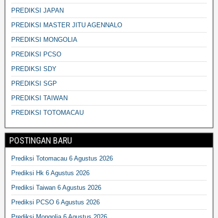
PREDIKSI JAPAN
PREDIKSI MASTER JITU AGENNALO
PREDIKSI MONGOLIA
PREDIKSI PCSO
PREDIKSI SDY
PREDIKSI SGP
PREDIKSI TAIWAN
PREDIKSI TOTOMACAU
POSTINGAN BARU
Prediksi Totomacau 6 Agustus 2026
Prediksi Hk 6 Agustus 2026
Prediksi Taiwan 6 Agustus 2026
Prediksi PCSO 6 Agustus 2026
Prediksi Mongolia 6 Agustus 2026