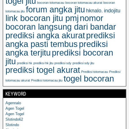
togel jitu
bocoran totomacau
bocoran totomacau akurat
bocoran
forum angka jitu
hknalo.
indojitu
totomacau jitu
link bocoran jitu pmj
nomor
bocoran langsung dari bandar
prediksi angka akurat
prediksi
angka pasti tembus
prediksi
angka terjitu
prediksi bocoran
jitu
prediksi hk
prediksi hk jitu
prediksi sdy
prediksi sdy jitu
prediksi togel akurat
Prediksi totomacau
Prediksi
togel bocoran
totomacau akurat
Prediksi totomacau jitu
KEYWORD
Agennalo
Agen Togel
Agen Togel
Slotindo62
Slotindo