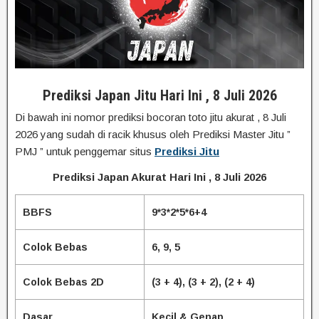
Prediksi Japan Jitu Hari Ini , 8 Juli 2026
Di bawah ini nomor prediksi bocoran toto jitu akurat , 8 Juli
2026 yang sudah di racik khusus oleh Prediksi Master Jitu ”
PMJ ” untuk penggemar situs
Prediksi Jitu
Prediksi Japan Akurat Hari Ini , 8 Juli 2026
BBFS
9*3*2*5*6+4
Colok Bebas
6, 9, 5
Colok Bebas 2D
(3 + 4), (3 + 2), (2 + 4)
Dasar
Kecil & Genap