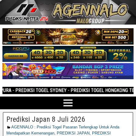
 - PREDIKSI TOGEL SYDNEY - PREDIKSI TOGEL HONGKONG TERLENG
Prediksi Japan 8 Juli 2026
AGENNALO : Prediksi Togel Pasaran Terlengkap Untuk Anda
Mendapatkan Kemenangan
,
PREDIKSI JAPAN
,
PREDIKSI