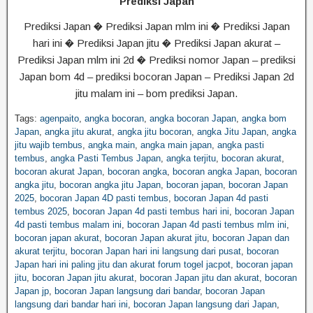
Prediksi Japan
Prediksi Japan � Prediksi Japan mlm ini � Prediksi Japan
hari ini � Prediksi Japan jitu � Prediksi Japan akurat –
Prediksi Japan mlm ini 2d � Prediksi nomor Japan – prediksi
Japan bom 4d – prediksi bocoran Japan – Prediksi Japan 2d
jitu malam ini – bom prediksi Japan.
Tags:
agenpaito
,
angka bocoran
,
angka bocoran Japan
,
angka bom
Japan
,
angka jitu akurat
,
angka jitu bocoran
,
angka Jitu Japan
,
angka
jitu wajib tembus
,
angka main
,
angka main japan
,
angka pasti
tembus
,
angka Pasti Tembus Japan
,
angka terjitu
,
bocoran akurat
,
bocoran akurat Japan
,
bocoran angka
,
bocoran angka Japan
,
bocoran
angka jitu
,
bocoran angka jitu Japan
,
bocoran japan
,
bocoran Japan
2025
,
bocoran Japan 4D pasti tembus
,
bocoran Japan 4d pasti
tembus 2025
,
bocoran Japan 4d pasti tembus hari ini
,
bocoran Japan
4d pasti tembus malam ini
,
bocoran Japan 4d pasti tembus mlm ini
,
bocoran japan akurat
,
bocoran Japan akurat jitu
,
bocoran Japan dan
akurat terjitu
,
bocoran Japan hari ini langsung dari pusat
,
bocoran
Japan hari ini paling jitu dan akurat forum togel jacpot
,
bocoran japan
jitu
,
bocoran Japan jitu akurat
,
bocoran Japan jitu dan akurat
,
bocoran
Japan jp
,
bocoran Japan langsung dari bandar
,
bocoran Japan
langsung dari bandar hari ini
,
bocoran Japan langsung dari Japan
,