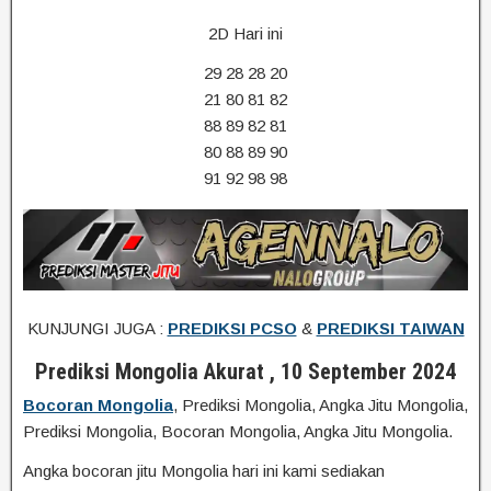
2D Hari ini
29 28 28 20
21 80 81 82
88 89 82 81
80 88 89 90
91 92 98 98
KUNJUNGI JUGA :
PREDIKSI PCSO
&
PREDIKSI TAIWAN
Prediksi Mongolia Akurat , 10 September 2024
Bocoran Mongolia
, Prediksi Mongolia, Angka Jitu Mongolia,
Prediksi Mongolia, Bocoran Mongolia, Angka Jitu Mongolia.
Angka bocoran jitu Mongolia hari ini kami sediakan