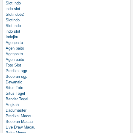
Slot indo
indo slot
Slotindo62
Slotindo
Slot indo
indo slot
Indojitu
Agenpaito
Agen paito
Agenpaito
Agen paito
Toto Slot
Prediksi sgp
Bocoran sgp
Dewanalo
Situs Toto
Situs Togel
Bandar Togel
Angkah
Dadumaster
Prediksi Macau
Bocoran Macau
Live Draw Macau
Paito Macau