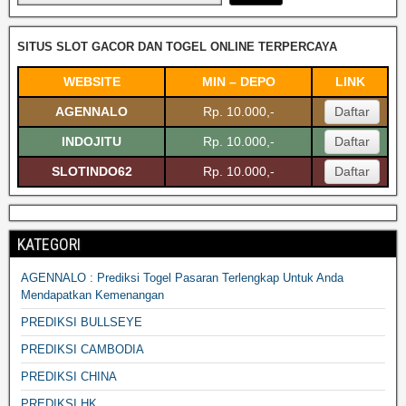
SITUS SLOT GACOR DAN TOGEL ONLINE TERPERCAYA
WEBSITE
MIN – DEPO
LINK
AGENNALO
Rp. 10.000,-
Daftar
INDOJITU
Rp. 10.000,-
Daftar
SLOTINDO62
Rp. 10.000,-
Daftar
KATEGORI
AGENNALO : Prediksi Togel Pasaran Terlengkap Untuk Anda
Mendapatkan Kemenangan
PREDIKSI BULLSEYE
PREDIKSI CAMBODIA
PREDIKSI CHINA
PREDIKSI HK