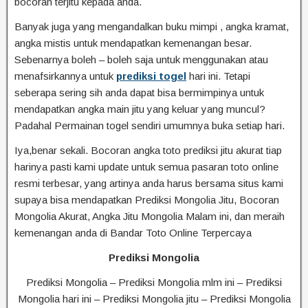
bocoran terjitu kepada anda.
Banyak juga yang mengandalkan buku mimpi , angka kramat,
angka mistis untuk mendapatkan kemenangan besar.
Sebenarnya boleh – boleh saja untuk menggunakan atau
menafsirkannya untuk
prediksi togel
hari ini. Tetapi
seberapa sering sih anda dapat bisa bermimpinya untuk
mendapatkan angka main jitu yang keluar yang muncul?
Padahal Permainan togel sendiri umumnya buka setiap hari.
Iya,benar sekali. Bocoran angka toto prediksi jitu akurat tiap
harinya pasti kami update untuk semua pasaran toto online
resmi terbesar, yang artinya anda harus bersama situs kami
supaya bisa mendapatkan Prediksi Mongolia Jitu, Bocoran
Mongolia Akurat, Angka Jitu Mongolia Malam ini, dan meraih
kemenangan anda di Bandar Toto Online Terpercaya
Prediksi Mongolia
Prediksi Mongolia – Prediksi Mongolia mlm ini – Prediksi
Mongolia hari ini – Prediksi Mongolia jitu – Prediksi Mongolia