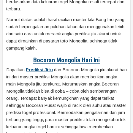
berdasarkan data keluaran togel Mongolia result tercepat dan
terbaru.
Nomot diatas adalah hasil racikan master kita Bang Ino yang
sudah berpengalaman puluhan tahun dan menggunakan lebih
dari satu cara untuk meracik angka prediksi jitu akurat untuk
dapat dimainkan di pasaran toto Mongolia, sehingga tidak
gampang kalah.
Bocoran Mongolia Hari Ini
Dapatkan
Prediksi Jitu
dan Bocoran Mongolia jitu akurat hari
ini dari master prediksi Mongolia akan memberikan angka
main Mongolia jitu terakurat. Merumuskan angka Bocoran
Mongolia tidaklah bisa di coba – coba oleh sembarangan
orang. Terdapat banyak kemungkinan yang dapat terikat
sehinggal Bocoran Pusat wajib di racik oleh suhu atau master
prediksi togel profesional. Bermodalkan pengalaman dan jam
terbang yang tinggi, para master prediksi telah mengetahui trik
keluaran angka togel hari ini sehingga bisa memberikan