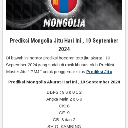
Prediksi Mongolia Jitu Hari Ini , 10 September
2024
Di bawah ini nomor prediksi bocoran toto jitu akurat , 10
September 2024 yang sudah di racik khusus oleh Prediksi
Master Jitu ” PMJ ” untuk penggemar situs
Prediksi Jitu
Prediksi Mongolia Akurat Hari Ini , 10 September 2024
BBFS : 9 8 8 0 1 2
Angka Main 2 8 8 9
CK: 8
CE: 9
CB: 8 dan 2
SHIO: KAMBING