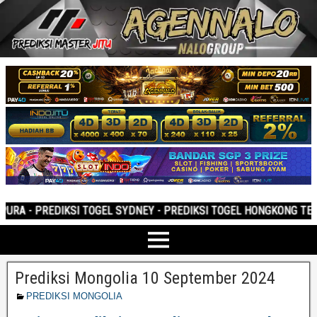
- PREDIKSI TOGEL SYDNEY - PREDIKSI TOGEL HONGKONG TERLENG
Prediksi Mongolia 10 September 2024
PREDIKSI MONGOLIA