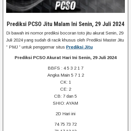
Prediksi PCSO Jitu Malam Ini Senin, 29 Juli 2024
Di bawah ini nomor prediksi bocoran toto jitu akurat Senin, 29
Juli 2024 yang sudah di racik khusus oleh Prediksi Master Jitu
” PMJ ” untuk penggemar situs
Prediksi Jitu
Prediksi PCSO Akurat Hari Ini Senin, 29 Juli 2024
BBFS : 4 5 3 2 1 7
Angka Main 5 7 1 2
CK: 1
CE: 2
CB: 7 dan 5
SHIO: AYAM
2D Hari ini
74 75 73 72