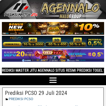
KSI MASTER JITU AGENNALO SITUS RESMI PREDIKSI TOGEL SINGA
Prediksi PCSO 29 Juli 2024
PREDIKSI PCSO