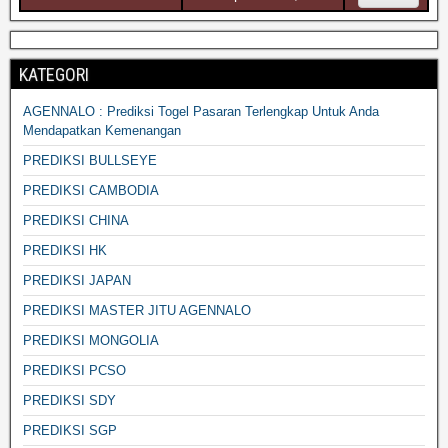
KATEGORI
AGENNALO : Prediksi Togel Pasaran Terlengkap Untuk Anda
Mendapatkan Kemenangan
PREDIKSI BULLSEYE
PREDIKSI CAMBODIA
PREDIKSI CHINA
PREDIKSI HK
PREDIKSI JAPAN
PREDIKSI MASTER JITU AGENNALO
PREDIKSI MONGOLIA
PREDIKSI PCSO
PREDIKSI SDY
PREDIKSI SGP