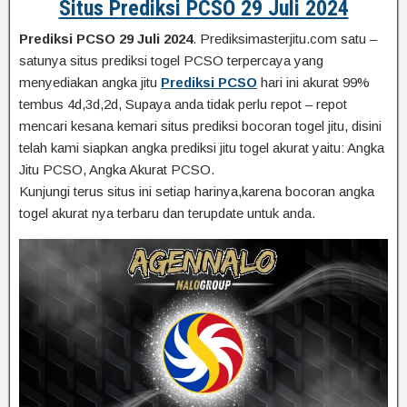
Situs Prediksi PCSO 29 Juli 2024
Prediksi PCSO 29 Juli 2024
. Prediksimasterjitu.com satu –
satunya situs prediksi togel PCSO terpercaya yang
menyediakan angka jitu
Prediksi PCSO
hari ini akurat 99%
tembus 4d,3d,2d, Supaya anda tidak perlu repot – repot
mencari kesana kemari situs prediksi bocoran togel jitu, disini
telah kami siapkan angka prediksi jitu togel akurat yaitu: Angka
Jitu PCSO, Angka Akurat PCSO.
Kunjungi terus situs ini setiap harinya,karena bocoran angka
togel akurat nya terbaru dan terupdate untuk anda.