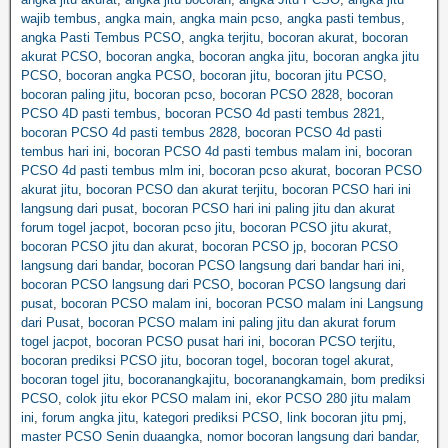
wajib tembus
,
angka main
,
angka main pcso
,
angka pasti tembus
,
angka Pasti Tembus PCSO
,
angka terjitu
,
bocoran akurat
,
bocoran
akurat PCSO
,
bocoran angka
,
bocoran angka jitu
,
bocoran angka jitu
PCSO
,
bocoran angka PCSO
,
bocoran jitu
,
bocoran jitu PCSO
,
bocoran paling jitu
,
bocoran pcso
,
bocoran PCSO 2828
,
bocoran
PCSO 4D pasti tembus
,
bocoran PCSO 4d pasti tembus 2821
,
bocoran PCSO 4d pasti tembus 2828
,
bocoran PCSO 4d pasti
tembus hari ini
,
bocoran PCSO 4d pasti tembus malam ini
,
bocoran
PCSO 4d pasti tembus mlm ini
,
bocoran pcso akurat
,
bocoran PCSO
akurat jitu
,
bocoran PCSO dan akurat terjitu
,
bocoran PCSO hari ini
langsung dari pusat
,
bocoran PCSO hari ini paling jitu dan akurat
forum togel jacpot
,
bocoran pcso jitu
,
bocoran PCSO jitu akurat
,
bocoran PCSO jitu dan akurat
,
bocoran PCSO jp
,
bocoran PCSO
langsung dari bandar
,
bocoran PCSO langsung dari bandar hari ini
,
bocoran PCSO langsung dari PCSO
,
bocoran PCSO langsung dari
pusat
,
bocoran PCSO malam ini
,
bocoran PCSO malam ini Langsung
dari Pusat
,
bocoran PCSO malam ini paling jitu dan akurat forum
togel jacpot
,
bocoran PCSO pusat hari ini
,
bocoran PCSO terjitu
,
bocoran prediksi PCSO jitu
,
bocoran togel
,
bocoran togel akurat
,
bocoran togel jitu
,
bocoranangkajitu
,
bocoranangkamain
,
bom prediksi
PCSO
,
colok jitu ekor PCSO malam ini
,
ekor PCSO 280 jitu malam
ini
,
forum angka jitu
,
kategori prediksi PCSO
,
link bocoran jitu pmj
,
master PCSO Senin duaangka
,
nomor bocoran langsung dari bandar
,