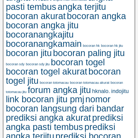
pasti tembus
angka terjitu
bocoran akurat
bocoran angka
bocoran angka jitu
bocoranangkajitu
bocoranangkamain
bocoran hk
bocoran hk jitu
bocoran jitu
bocoran paling jitu
bocoran togel
bocoran sdy
bocoran sdy jitu
bocoran togel akurat
bocoran
togel jitu
bocoran totomacau
bocoran totomacau akurat
bocoran
forum angka jitu
hknalo.
indojitu
totomacau jitu
link bocoran jitu pmj
nomor
bocoran langsung dari bandar
prediksi angka akurat
prediksi
angka pasti tembus
prediksi
angka terjitu
prediksi bocoran