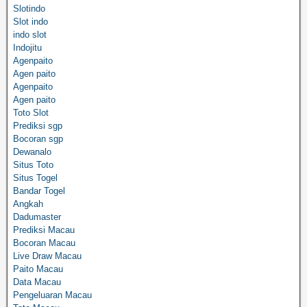
Slotindo
Slot indo
indo slot
Indojitu
Agenpaito
Agen paito
Agenpaito
Agen paito
Toto Slot
Prediksi sgp
Bocoran sgp
Dewanalo
Situs Toto
Situs Togel
Bandar Togel
Angkah
Dadumaster
Prediksi Macau
Bocoran Macau
Live Draw Macau
Paito Macau
Data Macau
Pengeluaran Macau