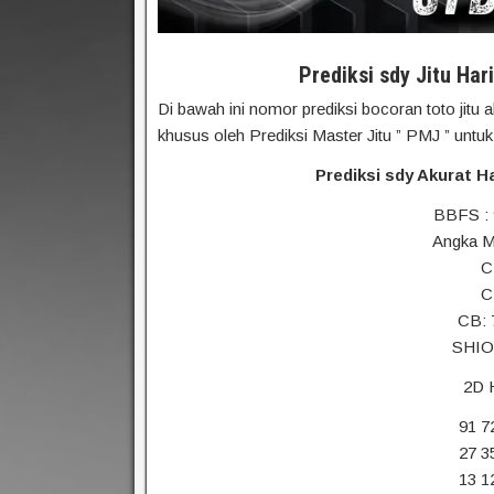
Prediksi sdy Jitu Hari
Di bawah ini nomor prediksi bocoran toto jitu a
khusus oleh Prediksi Master Jitu ” PMJ ” unt
Prediksi sdy Akurat Har
BBFS : 9
Angka Ma
C
C
CB: 
SHIO
2D H
91 7
27 3
13 1