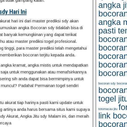
gga tidak gampang kalah.
angka ji
dy Hari Ini
bocora
angka 
kurat hari ini dari master prediksi sdy akan
rumuskan angka Bocoran sdy tidaklah bisa di
pasti t
t banyak kemungkinan yang dapat terikat
bocoran
hu atau master prediksi togel profesional.
bocoran
tinggi, para master prediksi telah mengetahui
bocoran
a memberikan bocoran terjitu kepada anda.
bocora
angka kramat, angka mistis untuk mendapatkan
bocoran 
 saja untuk menggunakan atau menafsirkannya
a sering sih anda dapat bisa bermimpinya untuk
bocoran sdy
bocoran
 muncul? Padahal Permainan togel sendiri
bocoran
togel jit
itu akurat tiap harinya pasti kami update untuk
fo
ng artinya anda harus bersama situs kami supaya
totomacau jitu
link boc
dy Akurat, Angka Jitu sdy Malam ini, dan meraih
bocoran
ercaya