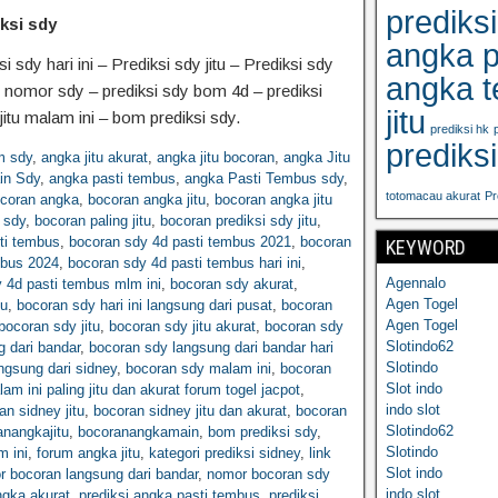
prediks
ksi sdy
angka p
 sdy hari ini – Prediksi sdy jitu – Prediksi sdy
angka te
i nomor sdy – prediksi sdy bom 4d – prediksi
jitu
itu malam ini – bom prediksi sdy.
prediksi hk
prediksi
m sdy
,
angka jitu akurat
,
angka jitu bocoran
,
angka Jitu
in Sdy
,
angka pasti tembus
,
angka Pasti Tembus sdy
,
totomacau akurat
Pr
coran angka
,
bocoran angka jitu
,
bocoran angka jitu
u sdy
,
bocoran paling jitu
,
bocoran prediksi sdy jitu
,
ti tembus
,
bocoran sdy 4d pasti tembus 2021
,
bocoran
KEYWORD
mbus 2024
,
bocoran sdy 4d pasti tembus hari ini
,
Agennalo
 4d pasti tembus mlm ini
,
bocoran sdy akurat
,
Agen Togel
tu
,
bocoran sdy hari ini langsung dari pusat
,
bocoran
Agen Togel
bocoran sdy jitu
,
bocoran sdy jitu akurat
,
bocoran sdy
Slotindo62
 dari bandar
,
bocoran sdy langsung dari bandar hari
Slotindo
ngsung dari sidney
,
bocoran sdy malam ini
,
bocoran
Slot indo
m ini paling jitu dan akurat forum togel jacpot
,
indo slot
an sidney jitu
,
bocoran sidney jitu dan akurat
,
bocoran
Slotindo62
anangkajitu
,
bocoranangkamain
,
bom prediksi sdy
,
Slotindo
m ini
,
forum angka jitu
,
kategori prediksi sidney
,
link
Slot indo
 bocoran langsung dari bandar
,
nomor bocoran sdy
indo slot
ngka akurat
,
prediksi angka pasti tembus
,
prediksi