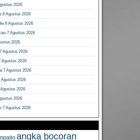
Agustus 2026
ye 8 Agustus 2026
ia 8 Agustus 2026
cau 7 Agustus 2026
gustus 2026
 7 Agustus 2026
7 Agustus 2026
ia 7 Agustus 2026
7 Agustus 2026
7 Agustus 2026
Agustus 2026
ye 7 Agustus 2026
angka bocoran
npaito