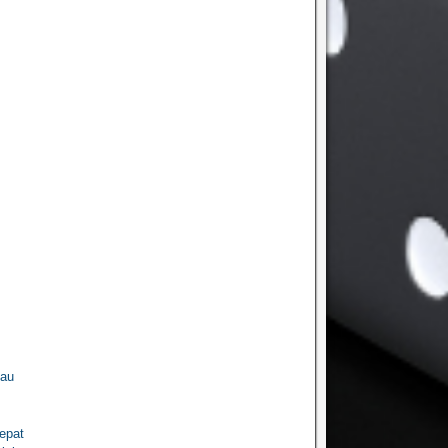
cau
cepat