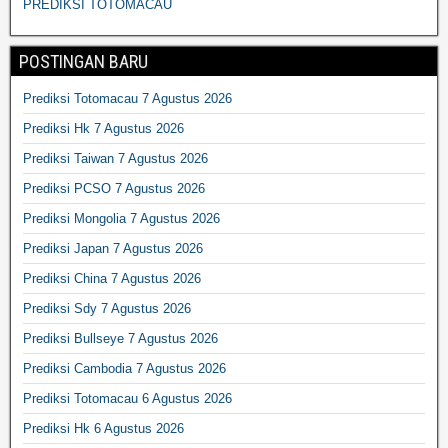
PREDIKSI TOTOMACAU
POSTINGAN BARU
Prediksi Totomacau 7 Agustus 2026
Prediksi Hk 7 Agustus 2026
Prediksi Taiwan 7 Agustus 2026
Prediksi PCSO 7 Agustus 2026
Prediksi Mongolia 7 Agustus 2026
Prediksi Japan 7 Agustus 2026
Prediksi China 7 Agustus 2026
Prediksi Sdy 7 Agustus 2026
Prediksi Bullseye 7 Agustus 2026
Prediksi Cambodia 7 Agustus 2026
Prediksi Totomacau 6 Agustus 2026
Prediksi Hk 6 Agustus 2026