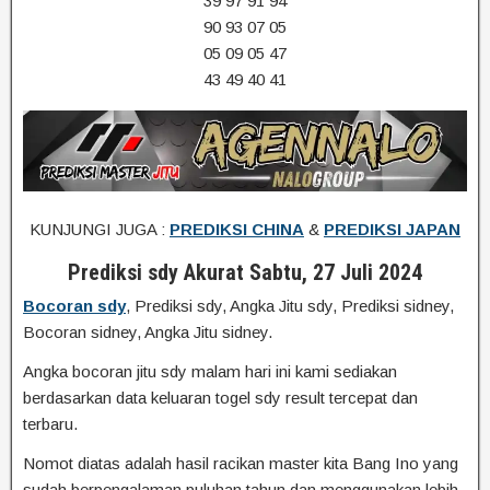
39 97 91 94
90 93 07 05
05 09 05 47
43 49 40 41
KUNJUNGI JUGA :
PREDIKSI CHINA
&
PREDIKSI JAPAN
Prediksi sdy Akurat Sabtu, 27 Juli 2024
Bocoran sdy
, Prediksi sdy, Angka Jitu sdy, Prediksi sidney,
Bocoran sidney, Angka Jitu sidney.
Angka bocoran jitu sdy malam hari ini kami sediakan
berdasarkan data keluaran togel sdy result tercepat dan
terbaru.
Nomot diatas adalah hasil racikan master kita Bang Ino yang
sudah berpengalaman puluhan tahun dan menggunakan lebih