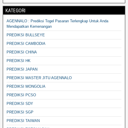
KATEGORI
AGENNALO : Prediksi Togel Pasaran Terlengkap Untuk Anda
Mendapatkan Kemenangan
PREDIKSI BULLSEYE
PREDIKSI CAMBODIA
PREDIKSI CHINA
PREDIKSI HK
PREDIKSI JAPAN
PREDIKSI MASTER JITU AGENNALO
PREDIKSI MONGOLIA
PREDIKSI PCSO
PREDIKSI SDY
PREDIKSI SGP
PREDIKSI TAIWAN