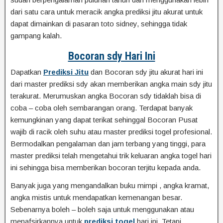
dari satu cara untuk meracik angka prediksi jitu akurat untuk
dapat dimainkan di pasaran toto sidney, sehingga tidak
gampang kalah.
Bocoran sdy Hari Ini
Dapatkan
Prediksi Jitu
dan Bocoran sdy jitu akurat hari ini
dari master prediksi sdy akan memberikan angka main sdy jitu
terakurat. Merumuskan angka Bocoran sdy tidaklah bisa di
coba – coba oleh sembarangan orang. Terdapat banyak
kemungkinan yang dapat terikat sehinggal Bocoran Pusat
wajib di racik oleh suhu atau master prediksi togel profesional.
Bermodalkan pengalaman dan jam terbang yang tinggi, para
master prediksi telah mengetahui trik keluaran angka togel hari
ini sehingga bisa memberikan bocoran terjitu kepada anda.
Banyak juga yang mengandalkan buku mimpi , angka kramat,
angka mistis untuk mendapatkan kemenangan besar.
Sebenarnya boleh – boleh saja untuk menggunakan atau
menafsirkannya untuk
prediksi togel
hari ini. Tetapi