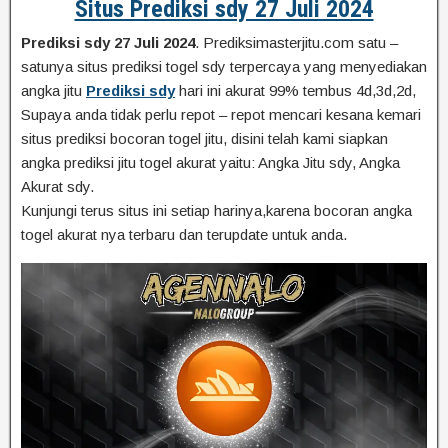
Situs Prediksi sdy 27 Juli 2024
Prediksi sdy 27 Juli 2024
. Prediksimasterjitu.com satu –
satunya situs prediksi togel sdy terpercaya yang menyediakan
angka jitu
Prediksi sdy
hari ini akurat 99% tembus 4d,3d,2d,
Supaya anda tidak perlu repot – repot mencari kesana kemari
situs prediksi bocoran togel jitu, disini telah kami siapkan
angka prediksi jitu togel akurat yaitu: Angka Jitu sdy, Angka
Akurat sdy.
Kunjungi terus situs ini setiap harinya,karena bocoran angka
togel akurat nya terbaru dan terupdate untuk anda.