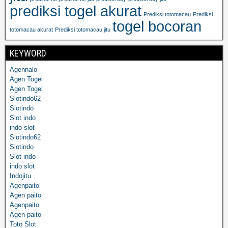
prediksi togel akurat
Prediksi totomacau
Prediksi
togel bocoran
totomacau akurat
Prediksi totomacau jitu
KEYWORD
Agennalo
Agen Togel
Agen Togel
Slotindo62
Slotindo
Slot indo
indo slot
Slotindo62
Slotindo
Slot indo
indo slot
Indojitu
Agenpaito
Agen paito
Agenpaito
Agen paito
Toto Slot