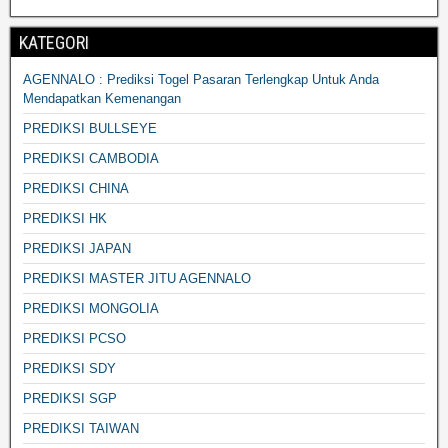
KATEGORI
AGENNALO : Prediksi Togel Pasaran Terlengkap Untuk Anda
Mendapatkan Kemenangan
PREDIKSI BULLSEYE
PREDIKSI CAMBODIA
PREDIKSI CHINA
PREDIKSI HK
PREDIKSI JAPAN
PREDIKSI MASTER JITU AGENNALO
PREDIKSI MONGOLIA
PREDIKSI PCSO
PREDIKSI SDY
PREDIKSI SGP
PREDIKSI TAIWAN