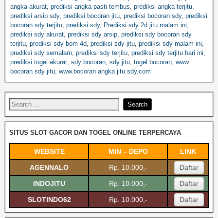
angka akurat
,
prediksi angka pasti tembus
,
prediksi angka terjitu
,
prediksi arsip sdy
,
prediksi bocoran jitu
,
prediksi bocoran sdy
,
prediksi
bocoran sdy terjitu
,
prediksi sdy
,
Prediksi sdy 2d jitu malam ini
,
prediksi sdy akurat
,
prediksi sdy arsip
,
prediksi sdy bocoran sdy
terjitu
,
prediksi sdy bom 4d
,
prediksi sdy jitu
,
prediksi sdy malam ini
,
prediksi sdy semalam
,
prediksi sdy terjitu
,
prediksi sdy terjitu hari ini
,
prediksi togel akurat
,
sdy bocoran
,
sdy jitu
,
togel bocoran
,
www
bocoran sdy jitu
,
www.bocoran angka jitu sdy.com
SITUS SLOT GACOR DAN TOGEL ONLINE TERPERCAYA
WEBSITE
MIN – DEPO
LINK
AGENNALO
Rp. 10.000,-
Daftar
INDOJITU
Rp. 10.000,-
Daftar
SLOTINDO62
Rp. 10.000,-
Daftar