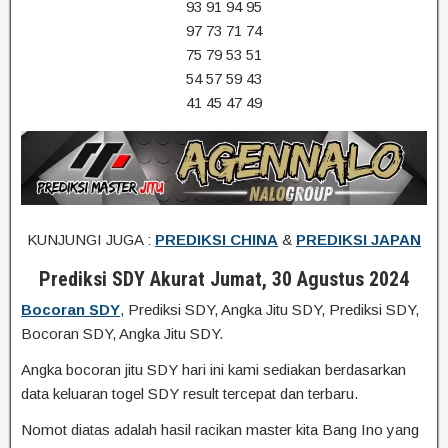
93 91 94 95
97 73 71 74
75 79 53 51
54 57 59 43
41 45 47 49
KUNJUNGI JUGA :
PREDIKSI CHINA
&
PREDIKSI JAPAN
Prediksi SDY Akurat Jumat, 30 Agustus 2024
Bocoran SDY
, Prediksi SDY, Angka Jitu SDY, Prediksi SDY,
Bocoran SDY, Angka Jitu SDY.
Angka bocoran jitu SDY hari ini kami sediakan berdasarkan
data keluaran togel SDY result tercepat dan terbaru.
Nomot diatas adalah hasil racikan master kita Bang Ino yang