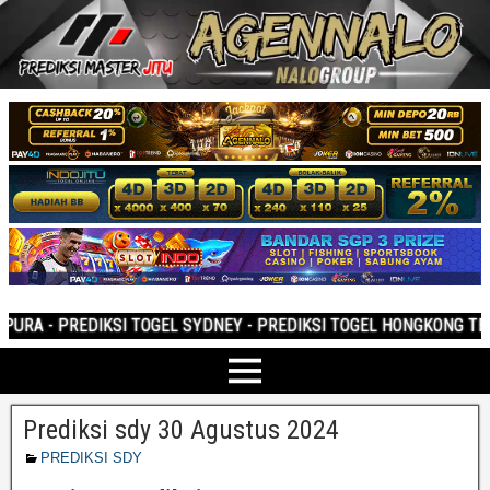
 - PREDIKSI TOGEL SYDNEY - PREDIKSI TOGEL HONGKONG TERLEN
Prediksi sdy 30 Agustus 2024
PREDIKSI SDY