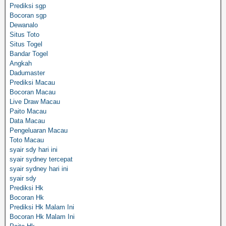
Prediksi sgp
Bocoran sgp
Dewanalo
Situs Toto
Situs Togel
Bandar Togel
Angkah
Dadumaster
Prediksi Macau
Bocoran Macau
Live Draw Macau
Paito Macau
Data Macau
Pengeluaran Macau
Toto Macau
syair sdy hari ini
syair sydney tercepat
syair sydney hari ini
syair sdy
Prediksi Hk
Bocoran Hk
Prediksi Hk Malam Ini
Bocoran Hk Malam Ini