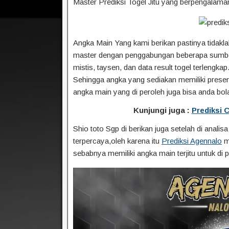
Master Prediksi Togel Jitu yang berpengalama
Angka Main Yang kami berikan pastinya tidakla
master dengan penggabungan beberapa sumber
mistis, taysen, dan data result togel terlengkap
Sehingga angka yang sediakan memiliki presen
angka main yang di peroleh juga bisa anda bol
Kunjungi juga :
Prediksi 
Shio toto Sgp di berikan juga setelah di analisa
terpercaya,oleh karena itu
Prediksi Agennalo
me
sebabnya memiliki angka main terjitu untuk di