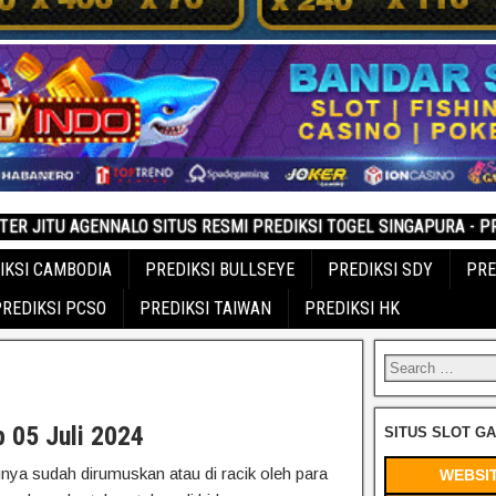
GENNALO SITUS RESMI PREDIKSI TOGEL SINGAPURA - PREDIKSI T
IKSI CAMBODIA
PREDIKSI BULLSEYE
PREDIKSI SDY
PRE
REDIKSI PCSO
PREDIKSI TAIWAN
PREDIKSI HK
p 05 Juli 2024
SITUS SLOT G
tunya sudah dirumuskan atau di racik oleh para
WEBSI