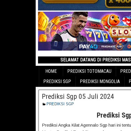
SELAMAT DATANG DI PREDIKSI MASTER JITU A
HOME
PREDIKSI TOTOMACAU
PRED
PREDIKSI SGP
PREDIKSI MONGOLIA
P
Prediksi Sgp 05 Juli 2024
PREDIKSI SGP
Prediksi Sg
Prediksi Angka Kilat Agennalo Sgp hari ini ten