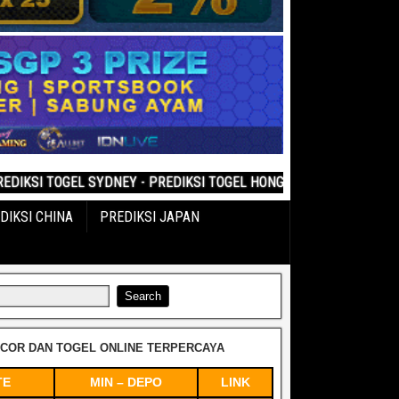
OGEL SYDNEY - PREDIKSI TOGEL HONGKONG TERLENGKAP & TERJIT
DIKSI CHINA
PREDIKSI JAPAN
ACOR DAN TOGEL ONLINE TERPERCAYA
TE
MIN – DEPO
LINK