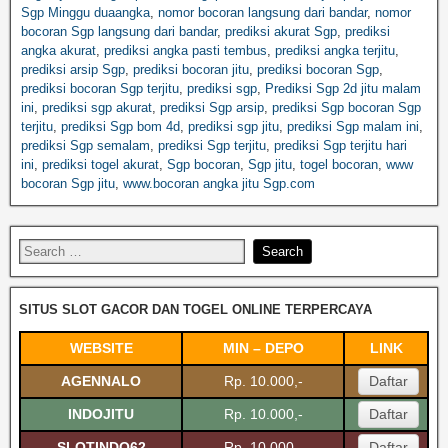
Sgp Minggu duaangka
,
nomor bocoran langsung dari bandar
,
nomor
bocoran Sgp langsung dari bandar
,
prediksi akurat Sgp
,
prediksi
angka akurat
,
prediksi angka pasti tembus
,
prediksi angka terjitu
,
prediksi arsip Sgp
,
prediksi bocoran jitu
,
prediksi bocoran Sgp
,
prediksi bocoran Sgp terjitu
,
prediksi sgp
,
Prediksi Sgp 2d jitu malam
ini
,
prediksi sgp akurat
,
prediksi Sgp arsip
,
prediksi Sgp bocoran Sgp
terjitu
,
prediksi Sgp bom 4d
,
prediksi sgp jitu
,
prediksi Sgp malam ini
,
prediksi Sgp semalam
,
prediksi Sgp terjitu
,
prediksi Sgp terjitu hari
ini
,
prediksi togel akurat
,
Sgp bocoran
,
Sgp jitu
,
togel bocoran
,
www
bocoran Sgp jitu
,
www.bocoran angka jitu Sgp.com
SITUS SLOT GACOR DAN TOGEL ONLINE TERPERCAYA
WEBSITE
MIN – DEPO
LINK
AGENNALO
Rp. 10.000,-
Daftar
INDOJITU
Rp. 10.000,-
Daftar
SLOTINDO62
Rp. 10.000,-
Daftar