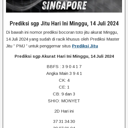
Prediksi sgp Jitu Hari Ini Minggu, 14 Juli 2024
Di bawah ini nomor prediksi bocoran toto jitu akurat Minggu,
14 Juli 2024 yang sudah di racik khusus oleh Prediksi Master
Jitu ” PMJ ” untuk penggemar situs
Prediksi Jitu
Prediksi sgp Akurat Hari Ini Minggu, 14 Juli 2024
BBFS : 3 9 0 4 1 7
Angka Main 3 9 4 1
CK: 4
CE: 1
CB: 9 dan 3
SHIO: MONYET
2D Hari ini
37 31 34 30