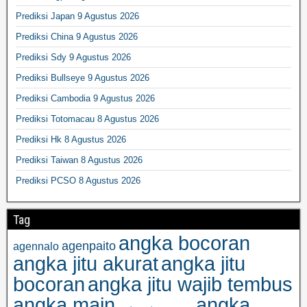
Prediksi Japan 9 Agustus 2026
Prediksi China 9 Agustus 2026
Prediksi Sdy 9 Agustus 2026
Prediksi Bullseye 9 Agustus 2026
Prediksi Cambodia 9 Agustus 2026
Prediksi Totomacau 8 Agustus 2026
Prediksi Hk 8 Agustus 2026
Prediksi Taiwan 8 Agustus 2026
Prediksi PCSO 8 Agustus 2026
Tag
angka bocoran
agenpaito
agennalo
angka jitu akurat
angka jitu
bocoran
angka jitu wajib tembus
angka main
angka