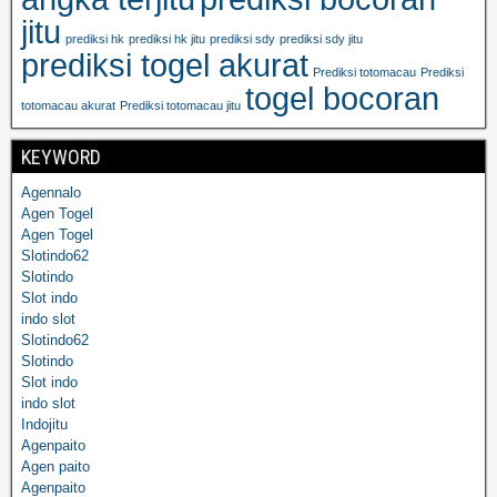
jitu
prediksi hk
prediksi hk jitu
prediksi sdy
prediksi sdy jitu
prediksi togel akurat
Prediksi totomacau
Prediksi
togel bocoran
totomacau akurat
Prediksi totomacau jitu
KEYWORD
Agennalo
Agen Togel
Agen Togel
Slotindo62
Slotindo
Slot indo
indo slot
Slotindo62
Slotindo
Slot indo
indo slot
Indojitu
Agenpaito
Agen paito
Agenpaito