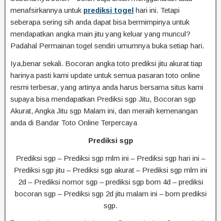
menafsirkannya untuk
prediksi togel
hari ini. Tetapi
seberapa sering sih anda dapat bisa bermimpinya untuk
mendapatkan angka main jitu yang keluar yang muncul?
Padahal Permainan togel sendiri umumnya buka setiap hari.
Iya,benar sekali. Bocoran angka toto prediksi jitu akurat tiap
harinya pasti kami update untuk semua pasaran toto online
resmi terbesar, yang artinya anda harus bersama situs kami
supaya bisa mendapatkan Prediksi sgp Jitu, Bocoran sgp
Akurat, Angka Jitu sgp Malam ini, dan meraih kemenangan
anda di Bandar Toto Online Terpercaya
Prediksi sgp
Prediksi sgp – Prediksi sgp mlm ini – Prediksi sgp hari ini –
Prediksi sgp jitu – Prediksi sgp akurat – Prediksi sgp mlm ini
2d – Prediksi nomor sgp – prediksi sgp bom 4d – prediksi
bocoran sgp – Prediksi sgp 2d jitu malam ini – bom prediksi
sgp.