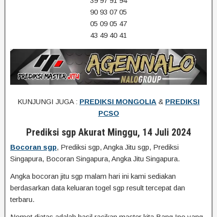
39 97 91 94
90 93 07 05
05 09 05 47
43 49 40 41
KUNJUNGI JUGA :
PREDIKSI MONGOLIA
&
PREDIKSI
PCSO
Prediksi sgp Akurat Minggu, 14 Juli 2024
Bocoran sgp
, Prediksi sgp, Angka Jitu sgp, Prediksi
Singapura, Bocoran Singapura, Angka Jitu Singapura.
Angka bocoran jitu sgp malam hari ini kami sediakan
berdasarkan data keluaran togel sgp result tercepat dan
terbaru.
Nomot diatas adalah hasil racikan master kita Bang Ino yang