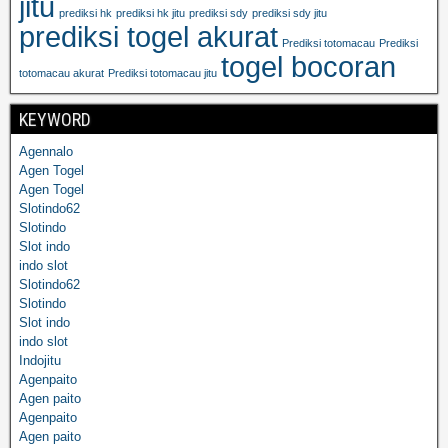
jitu
prediksi hk
prediksi hk jitu
prediksi sdy
prediksi sdy jitu
prediksi togel akurat
Prediksi totomacau
Prediksi
togel bocoran
totomacau akurat
Prediksi totomacau jitu
KEYWORD
Agennalo
Agen Togel
Agen Togel
Slotindo62
Slotindo
Slot indo
indo slot
Slotindo62
Slotindo
Slot indo
indo slot
Indojitu
Agenpaito
Agen paito
Agenpaito
Agen paito