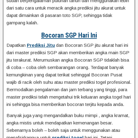
sudah berpengalaman puluhan tahun dan menggunakan lebih
dari satu cara untuk meracik angka prediksi jitu akurat untuk
dapat dimainkan di pasaran toto SGP, sehingga tidak
gampang kalah.
Bocoran SGP Hari Ini
Dapatkan
Prediksi Jitu
dan Bocoran SGP jitu akurat hari ini
dari master prediksi SGP akan memberikan angka main SGP
jitu terakurat. Merumuskan angka Bocoran SGP tidaklah bisa
di coba – coba oleh sembarangan orang. Terdapat banyak
kemungkinan yang dapat terikat sehinggal Bocoran Pusat
wajib di racik oleh suhu atau master prediksi togel profesional.
Bermodalkan pengalaman dan jam terbang yang tinggi, para
master prediksi telah mengetahui trik keluaran angka togel hari
ini sehingga bisa memberikan bocoran terjitu kepada anda.
Banyak juga yang mengandalkan buku mimpi , angka kramat,
angka mistis untuk mendapatkan kemenangan besar.
Sebenarnya boleh – boleh saja untuk menggunakan atau
menafsirkannya untuk
prediksi togel
hari ini. Tetapi