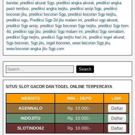
bandar
,
prediksi akurat Sgp
,
prediksi angka akurat
,
prediksi angka
pasti tembus
,
prediksi angka terjitu
,
prediksi arsip Sgp
,
prediksi
bocoran jitu
,
prediksi bocoran Sgp
,
prediksi bocoran Sgp terjitu
,
prediksi sgp
,
Prediksi Sgp 2d jitu malam ini
,
prediksi sgp akurat
,
prediksi Sgp arsip
,
prediksi Sgp bocoran Sgp terjitu
,
prediksi Sgp bom
4d
,
prediksi sgp jitu
,
prediksi Sgp malam ini
,
prediksi Sgp semalam
,
prediksi Sgp terjitu
,
prediksi Sgp terjitu hari ini
,
prediksi togel akurat
,
Sgp bocoran
,
Sgp jitu
,
togel bocoran
,
www bocoran Sgp jitu
,
www.bocoran angka jitu Sgp.com
SITUS SLOT GACOR DAN TOGEL ONLINE TERPERCAYA
WEBSITE
MIN – DEPO
LINK
AGENNALO
Rp. 10.000,-
Daftar
INDOJITU
Rp. 10.000,-
Daftar
SLOTINDO62
Rp. 10.000,-
Daftar