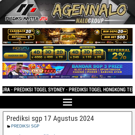
- PREDIKSI TOGEL SYDNEY - PREDIKSI TOGEL HONGKONG TERLENG
Prediksi sgp 17 Agustus 2024
PREDIKSI SGP