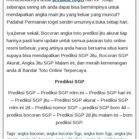
seberapa sering sih anda dapat bisa bermimpinya untuk
mendapatkan angka main jitu yang keluar yang muncul?
Padahal Permainan togel sendiri umumnya buka setiap hari.
Iya,benar sekali. Bocoran angka toto prediksi jitu akurat tiap
harinya pasti kami update untuk semua pasaran toto online
resmi terbesar, yang artinya anda harus bersama situs kami
supaya bisa mendapatkan Prediksi SGP Jitu, Bocoran SGP
Akurat, Angka Jitu SGP Malam ini, dan meraih kemenangan
anda di Bandar Toto Online Terpercaya
Prediksi SGP
Prediksi SGP – Prediksi SGP mlm ini – Prediksi SGP hari ini
– Prediksi SGP jitu – Prediksi SGP akurat – Prediksi SGP
mlm ini 2d – Prediksi nomor SGP – prediksi SGP bom 4d –
prediksi bocoran SGP – Prediksi SGP 2d jitu malam ini – bom
prediksi SGP.
Tags:
angka bocoran
,
angka bocoran Sgp
,
angka bom Sgp
,
angka jitu