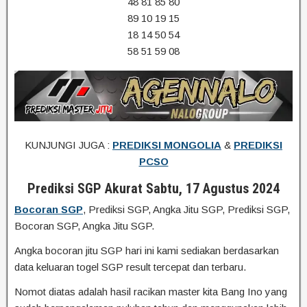
48 81 85 80
89 10 19 15
18 14 50 54
58 51 59 08
KUNJUNGI JUGA :
PREDIKSI MONGOLIA
&
PREDIKSI
PCSO
Prediksi SGP Akurat Sabtu, 17 Agustus 2024
Bocoran SGP
, Prediksi SGP, Angka Jitu SGP, Prediksi SGP,
Bocoran SGP, Angka Jitu SGP.
Angka bocoran jitu SGP hari ini kami sediakan berdasarkan
data keluaran togel SGP result tercepat dan terbaru.
Nomot diatas adalah hasil racikan master kita Bang Ino yang