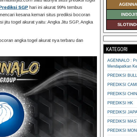
AGENN
Prediksi SGP
hari ini akurat 99% tembus
 mencari kesana kemari situs prediksi bocoran
INDOJI
ksi jitu togel akurat yaitu: Angka Jitu SGP, Angka
SLOTIND
bocoran angka togel akurat nya terbaru dan
KATEGORI
AGENNALO : Pre
Mendapatkan K
PREDIKSI BUL
PREDIKSI CAM
PREDIKSI CHI
PREDIKSI HK
PREDIKSI JAP
PREDIKSI MAS
PREDIKSI MON