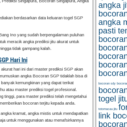
, Prediksi Singapura, Bocoran Singapura, Angka
angka ji
bocora
ediakan berdasarkan data keluaran togel SGP
angka 
pasti t
a Bang Ino yang sudah berpengalaman puluhan
bocoran
uk meracik angka prediksi jitu akurat untuk
bocoran
hingga tidak gampang kalah.
bocoran
GP Hari Ini
bocora
kurat hari ini dari master prediksi SGP akan
bocoran 
erumuskan angka Bocoran SGP tidaklah bisa di
banyak kemungkinan yang dapat terikat
bocoran sdy
bocoran
bocoran
hu atau master prediksi togel profesional.
tinggi, para master prediksi telah mengetahui
togel jit
a memberikan bocoran terjitu kepada anda.
fo
totomacau jitu
angka kramat, angka mistis untuk mendapatkan
link boc
aja untuk menggunakan atau menafsirkannya
bocoran