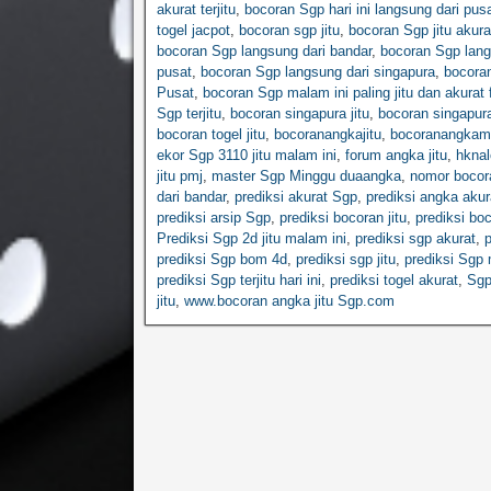
akurat terjitu
,
bocoran Sgp hari ini langsung dari pus
togel jacpot
,
bocoran sgp jitu
,
bocoran Sgp jitu akura
bocoran Sgp langsung dari bandar
,
bocoran Sgp langs
pusat
,
bocoran Sgp langsung dari singapura
,
bocora
Pusat
,
bocoran Sgp malam ini paling jitu dan akurat 
Sgp terjitu
,
bocoran singapura jitu
,
bocoran singapura
bocoran togel jitu
,
bocoranangkajitu
,
bocoranangkam
ekor Sgp 3110 jitu malam ini
,
forum angka jitu
,
hknal
jitu pmj
,
master Sgp Minggu duaangka
,
nomor bocora
dari bandar
,
prediksi akurat Sgp
,
prediksi angka akur
prediksi arsip Sgp
,
prediksi bocoran jitu
,
prediksi bo
Prediksi Sgp 2d jitu malam ini
,
prediksi sgp akurat
,
p
prediksi Sgp bom 4d
,
prediksi sgp jitu
,
prediksi Sgp 
prediksi Sgp terjitu hari ini
,
prediksi togel akurat
,
Sgp
jitu
,
www.bocoran angka jitu Sgp.com