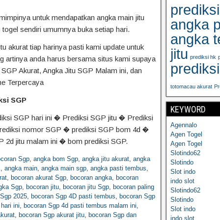
prediks
ermimpinya untuk mendapatkan angka main jitu
angka p
togel sendiri umumnya buka setiap hari.
angka te
itu akurat tiap harinya pasti kami update untuk
jitu
prediksi hk
ng artinya anda harus bersama situs kami supaya
prediksi
 SGP Akurat, Angka Jitu SGP Malam ini, dan
ne Terpercaya
totomacau akurat
Pr
ksi SGP
KEYWORD
si SGP hari ini � Prediksi SGP jitu � Prediksi
Agennalo
Prediksi nomor SGP � prediksi SGP bom 4d �
Agen Togel
 2d jitu malam ini � bom prediksi SGP.
Agen Togel
Slotindo62
ocoran Sgp
,
angka bom Sgp
,
angka jitu akurat
,
angka
Slotindo
s
,
angka main
,
angka main sgp
,
angka pasti tembus
,
Slot indo
rat
,
bocoran akurat Sgp
,
bocoran angka
,
bocoran
indo slot
gka Sgp
,
bocoran jitu
,
bocoran jitu Sgp
,
bocoran paling
Slotindo62
 Sgp 2025
,
bocoran Sgp 4D pasti tembus
,
bocoran Sgp
Slotindo
ari ini
,
bocoran Sgp 4d pasti tembus malam ini
,
Slot indo
kurat
,
bocoran Sgp akurat jitu
,
bocoran Sgp dan
indo slot