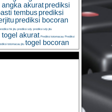
i angka akurat
prediksi
asti tembus
prediksi
rjitu
prediksi bocoran
prediksi hk jitu
prediksi sdy
prediksi sdy jitu
 togel akurat
Prediksi totomacau
Prediksi
togel bocoran
ediksi totomacau jitu