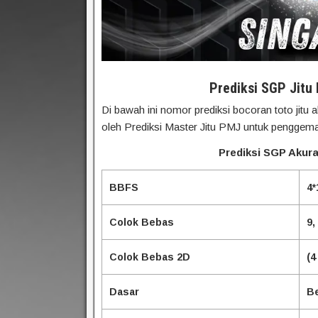
Prediksi SGP Jitu H
Di bawah ini nomor prediksi bocoran toto jitu a
oleh Prediksi Master Jitu PMJ untuk penggema
Prediksi SGP Akurat 
BBFS
4*
Colok Bebas
9,
Colok Bebas 2D
(4
Dasar
B