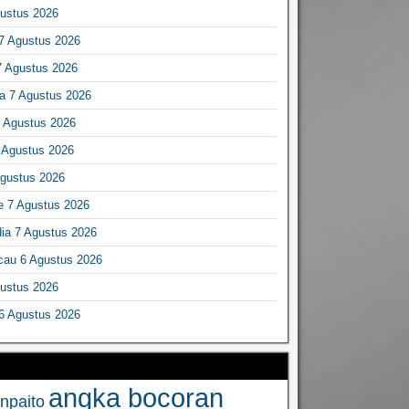
gustus 2026
 7 Agustus 2026
7 Agustus 2026
ia 7 Agustus 2026
7 Agustus 2026
7 Agustus 2026
Agustus 2026
ye 7 Agustus 2026
ia 7 Agustus 2026
cau 6 Agustus 2026
gustus 2026
 6 Agustus 2026
angka bocoran
npaito