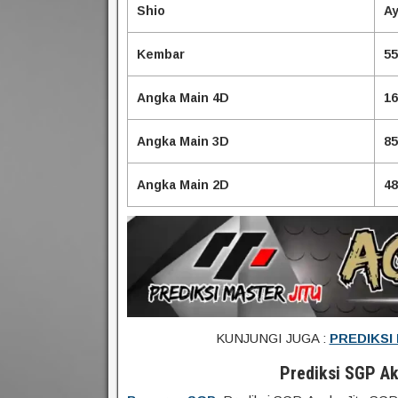
Shio
A
Kembar
55
Angka Main 4D
16
Angka Main 3D
85
Angka Main 2D
48
KUNJUNGI JUGA :
PREDIKSI
Prediksi SGP Ak