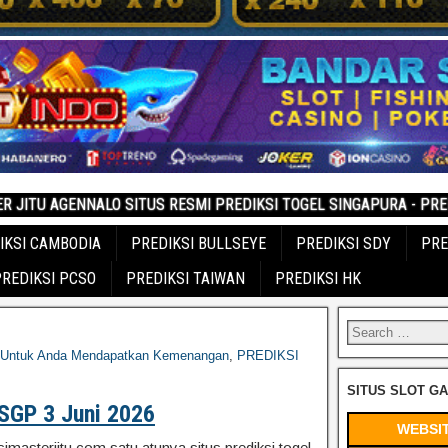
NALO SITUS RESMI PREDIKSI TOGEL SINGAPURA - PREDIKSI TOGE
IKSI CAMBODIA
PREDIKSI BULLSEYE
PREDIKSI SDY
PRE
REDIKSI PCSO
PREDIKSI TAIWAN
PREDIKSI HK
p Untuk Anda Mendapatkan Kemenangan
,
PREDIKSI
SITUS SLOT G
 SGP 3 Juni 2026
WEBSI
imasterjitu.com satu atunya situs prediksi togel