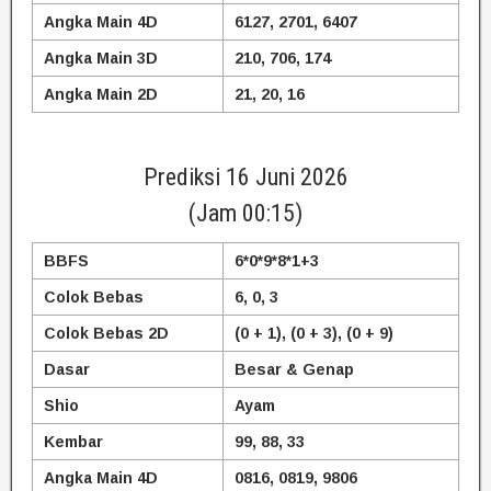
Angka Main 4D
6127, 2701, 6407
Angka Main 3D
210, 706, 174
Angka Main 2D
21, 20, 16
Prediksi 16 Juni 2026
(Jam 00:15)
BBFS
6*0*9*8*1+3
Colok Bebas
6, 0, 3
Colok Bebas 2D
(0 + 1), (0 + 3), (0 + 9)
Dasar
Besar & Genap
Shio
Ayam
Kembar
99, 88, 33
Angka Main 4D
0816, 0819, 9806