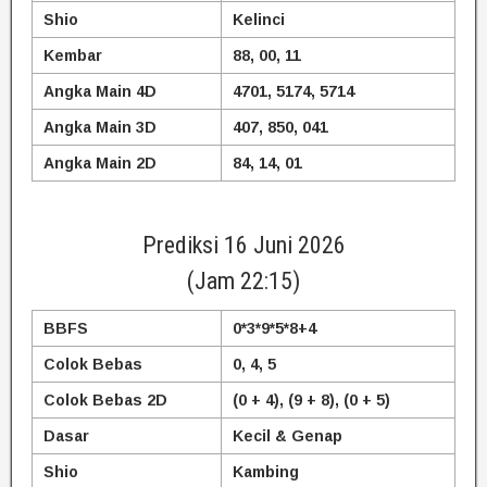
Shio
Kelinci
Kembar
88, 00, 11
Angka Main 4D
4701, 5174, 5714
Angka Main 3D
407, 850, 041
Angka Main 2D
84, 14, 01
Prediksi 16 Juni 2026
(Jam 22:15)
BBFS
0*3*9*5*8+4
Colok Bebas
0, 4, 5
Colok Bebas 2D
(0 + 4), (9 + 8), (0 + 5)
Dasar
Kecil & Genap
Shio
Kambing