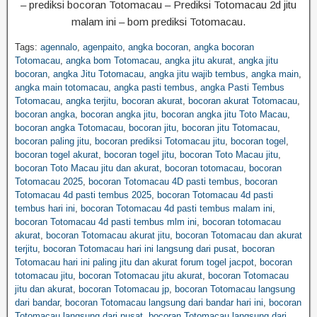
– prediksi bocoran Totomacau – Prediksi Totomacau 2d jitu
malam ini – bom prediksi Totomacau.
Tags:
agennalo
,
agenpaito
,
angka bocoran
,
angka bocoran
Totomacau
,
angka bom Totomacau
,
angka jitu akurat
,
angka jitu
bocoran
,
angka Jitu Totomacau
,
angka jitu wajib tembus
,
angka main
,
angka main totomacau
,
angka pasti tembus
,
angka Pasti Tembus
Totomacau
,
angka terjitu
,
bocoran akurat
,
bocoran akurat Totomacau
,
bocoran angka
,
bocoran angka jitu
,
bocoran angka jitu Toto Macau
,
bocoran angka Totomacau
,
bocoran jitu
,
bocoran jitu Totomacau
,
bocoran paling jitu
,
bocoran prediksi Totomacau jitu
,
bocoran togel
,
bocoran togel akurat
,
bocoran togel jitu
,
bocoran Toto Macau jitu
,
bocoran Toto Macau jitu dan akurat
,
bocoran totomacau
,
bocoran
Totomacau 2025
,
bocoran Totomacau 4D pasti tembus
,
bocoran
Totomacau 4d pasti tembus 2025
,
bocoran Totomacau 4d pasti
tembus hari ini
,
bocoran Totomacau 4d pasti tembus malam ini
,
bocoran Totomacau 4d pasti tembus mlm ini
,
bocoran totomacau
akurat
,
bocoran Totomacau akurat jitu
,
bocoran Totomacau dan akurat
terjitu
,
bocoran Totomacau hari ini langsung dari pusat
,
bocoran
Totomacau hari ini paling jitu dan akurat forum togel jacpot
,
bocoran
totomacau jitu
,
bocoran Totomacau jitu akurat
,
bocoran Totomacau
jitu dan akurat
,
bocoran Totomacau jp
,
bocoran Totomacau langsung
dari bandar
,
bocoran Totomacau langsung dari bandar hari ini
,
bocoran
Totomacau langsung dari pusat
,
bocoran Totomacau langsung dari