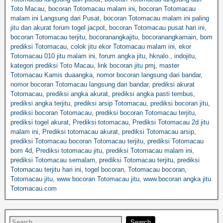
Toto Macau
,
bocoran Totomacau malam ini
,
bocoran Totomacau
malam ini Langsung dari Pusat
,
bocoran Totomacau malam ini paling
jitu dan akurat forum togel jacpot
,
bocoran Totomacau pusat hari ini
,
bocoran Totomacau terjitu
,
bocoranangkajitu
,
bocoranangkamain
,
bom
prediksi Totomacau
,
colok jitu ekor Totomacau malam ini
,
ekor
Totomacau 010 jitu malam ini
,
forum angka jitu
,
hknalo.
,
indojitu
,
kategori prediksi Toto Macau
,
link bocoran jitu pmj
,
master
Totomacau Kamis duaangka
,
nomor bocoran langsung dari bandar
,
nomor bocoran Totomacau langsung dari bandar
,
prediksi akurat
Totomacau
,
prediksi angka akurat
,
prediksi angka pasti tembus
,
prediksi angka terjitu
,
prediksi arsip Totomacau
,
prediksi bocoran jitu
,
prediksi bocoran Totomacau
,
prediksi bocoran Totomacau terjitu
,
prediksi togel akurat
,
Prediksi totomacau
,
Prediksi Totomacau 2d jitu
malam ini
,
Prediksi totomacau akurat
,
prediksi Totomacau arsip
,
prediksi Totomacau bocoran Totomacau terjitu
,
prediksi Totomacau
bom 4d
,
Prediksi totomacau jitu
,
prediksi Totomacau malam ini
,
prediksi Totomacau semalam
,
prediksi Totomacau terjitu
,
prediksi
Totomacau terjitu hari ini
,
togel bocoran
,
Totomacau bocoran
,
Totomacau jitu
,
www bocoran Totomacau jitu
,
www.bocoran angka jitu
Totomacau.com