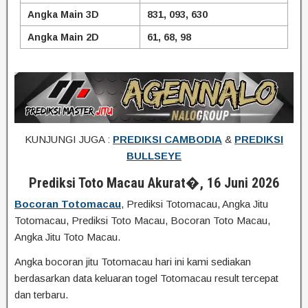
Angka Main 3D
831, 093, 630
Angka Main 2D
61, 68, 98
KUNJUNGI JUGA :
PREDIKSI CAMBODIA
&
PREDIKSI
BULLSEYE
Prediksi Toto Macau Akurat�, 16 Juni 2026
Bocoran Totomacau
, Prediksi Totomacau, Angka Jitu
Totomacau, Prediksi Toto Macau, Bocoran Toto Macau,
Angka Jitu Toto Macau.
Angka bocoran jitu Totomacau hari ini kami sediakan
berdasarkan data keluaran togel Totomacau result tercepat
dan terbaru.