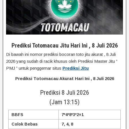
Prediksi Totomacau Jitu Hari Ini , 8 Juli 2026
Di bawah ini nomor prediksi bocoran toto jitu akurat , 8 Juli
2026 yang sudah di racik khusus oleh Prediksi Master Jitu ”
PMJ ” untuk penggemar situs
Prediksi Jitu
Prediksi Totomacau Akurat Hari Ini , 8 Juli 2026
Prediksi 8 Juli 2026
(Jam 13:15)
BBFS
7*4*8*3*2+1
Colok Bebas
7, 4, 8