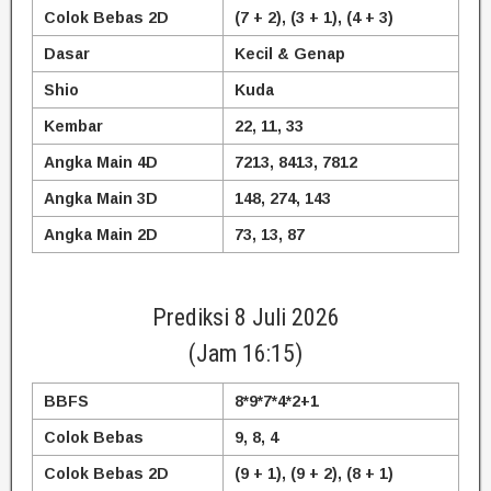
Colok Bebas 2D
(7 + 2), (3 + 1), (4 + 3)
Dasar
Kecil & Genap
Shio
Kuda
Kembar
22, 11, 33
Angka Main 4D
7213, 8413, 7812
Angka Main 3D
148, 274, 143
Angka Main 2D
73, 13, 87
Prediksi 8 Juli 2026
(Jam 16:15)
BBFS
8*9*7*4*2+1
Colok Bebas
9, 8, 4
Colok Bebas 2D
(9 + 1), (9 + 2), (8 + 1)