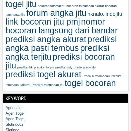
togel jitu
bocoran totomacau
bocoran totomacau akurat
bocoran
forum angka jitu
hknalo.
indojitu
totomacau jitu
link bocoran jitu pmj
nomor
bocoran langsung dari bandar
prediksi angka akurat
prediksi
angka pasti tembus
prediksi
angka terjitu
prediksi bocoran
jitu
prediksi hk
prediksi hk jitu
prediksi sdy
prediksi sdy jitu
prediksi togel akurat
Prediksi totomacau
Prediksi
togel bocoran
totomacau akurat
Prediksi totomacau jitu
KEYWORD
Agennalo
Agen Togel
Agen Togel
Slotindo62
Slotindo