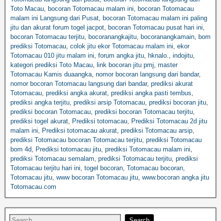
Toto Macau
,
bocoran Totomacau malam ini
,
bocoran Totomacau
malam ini Langsung dari Pusat
,
bocoran Totomacau malam ini paling
jitu dan akurat forum togel jacpot
,
bocoran Totomacau pusat hari ini
,
bocoran Totomacau terjitu
,
bocoranangkajitu
,
bocoranangkamain
,
bom
prediksi Totomacau
,
colok jitu ekor Totomacau malam ini
,
ekor
Totomacau 010 jitu malam ini
,
forum angka jitu
,
hknalo.
,
indojitu
,
kategori prediksi Toto Macau
,
link bocoran jitu pmj
,
master
Totomacau Kamis duaangka
,
nomor bocoran langsung dari bandar
,
nomor bocoran Totomacau langsung dari bandar
,
prediksi akurat
Totomacau
,
prediksi angka akurat
,
prediksi angka pasti tembus
,
prediksi angka terjitu
,
prediksi arsip Totomacau
,
prediksi bocoran jitu
,
prediksi bocoran Totomacau
,
prediksi bocoran Totomacau terjitu
,
prediksi togel akurat
,
Prediksi totomacau
,
Prediksi Totomacau 2d jitu
malam ini
,
Prediksi totomacau akurat
,
prediksi Totomacau arsip
,
prediksi Totomacau bocoran Totomacau terjitu
,
prediksi Totomacau
bom 4d
,
Prediksi totomacau jitu
,
prediksi Totomacau malam ini
,
prediksi Totomacau semalam
,
prediksi Totomacau terjitu
,
prediksi
Totomacau terjitu hari ini
,
togel bocoran
,
Totomacau bocoran
,
Totomacau jitu
,
www bocoran Totomacau jitu
,
www.bocoran angka jitu
Totomacau.com