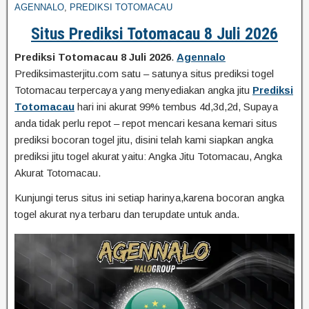
AGENNALO
,
PREDIKSI TOTOMACAU
Situs Prediksi Totomacau 8 Juli 2026
Prediksi Totomacau 8 Juli 2026
.
Agennalo
Prediksimasterjitu.com satu – satunya situs prediksi togel
Totomacau terpercaya yang menyediakan angka jitu
Prediksi
Totomacau
hari ini akurat 99% tembus 4d,3d,2d, Supaya
anda tidak perlu repot – repot mencari kesana kemari situs
prediksi bocoran togel jitu, disini telah kami siapkan angka
prediksi jitu togel akurat yaitu: Angka Jitu Totomacau, Angka
Akurat Totomacau.
Kunjungi terus situs ini setiap harinya,karena bocoran angka
togel akurat nya terbaru dan terupdate untuk anda.