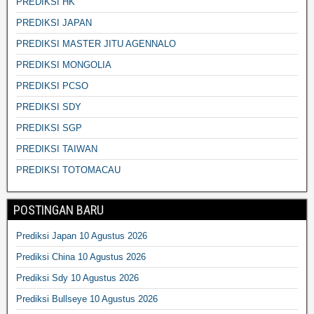
PREDIKSI HK
PREDIKSI JAPAN
PREDIKSI MASTER JITU AGENNALO
PREDIKSI MONGOLIA
PREDIKSI PCSO
PREDIKSI SDY
PREDIKSI SGP
PREDIKSI TAIWAN
PREDIKSI TOTOMACAU
POSTINGAN BARU
Prediksi Japan 10 Agustus 2026
Prediksi China 10 Agustus 2026
Prediksi Sdy 10 Agustus 2026
Prediksi Bullseye 10 Agustus 2026