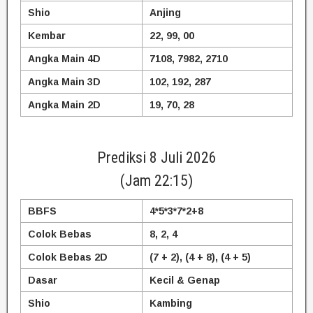
Shio
Anjing
Kembar
22, 99, 00
Angka Main 4D
7108, 7982, 2710
Angka Main 3D
102, 192, 287
Angka Main 2D
19, 70, 28
Prediksi 8 Juli 2026
(Jam 22:15)
BBFS
4*5*3*7*2+8
Colok Bebas
8, 2, 4
Colok Bebas 2D
(7 + 2), (4 + 8), (4 + 5)
Dasar
Kecil & Genap
Shio
Kambing