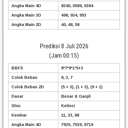
Angka Main 4D
8340, 0589, 0384
Angka Main 3D
498, 934, 953
Angka Main 2D
40, 48, 58
Prediksi 8 Juli 2026
(Jam 00:15)
BBFS
8*7*9*1*5+3
Colok Bebas
8, 3, 7
Colok Bebas 2D
(5 + 3), (1 + 3), (9 + 1)
Dasar
Besar & Ganjil
Shio
Kelinci
Kembar
11, 33, 88
Angka Main 4D
7935, 7539, 8719