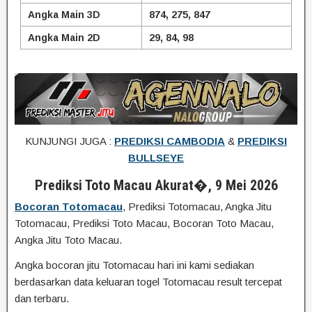
Angka Main 3D
874, 275, 847
Angka Main 2D
29, 84, 98
KUNJUNGI JUGA :
PREDIKSI CAMBODIA
&
PREDIKSI
BULLSEYE
Prediksi Toto Macau Akurat�, 9 Mei 2026
Bocoran Totomacau
, Prediksi Totomacau, Angka Jitu
Totomacau, Prediksi Toto Macau, Bocoran Toto Macau,
Angka Jitu Toto Macau.
Angka bocoran jitu Totomacau hari ini kami sediakan
berdasarkan data keluaran togel Totomacau result tercepat
dan terbaru.