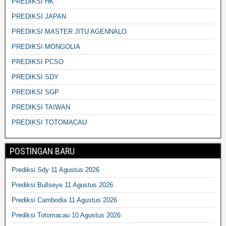
PREDIKSI HK
PREDIKSI JAPAN
PREDIKSI MASTER JITU AGENNALO
PREDIKSI MONGOLIA
PREDIKSI PCSO
PREDIKSI SDY
PREDIKSI SGP
PREDIKSI TAIWAN
PREDIKSI TOTOMACAU
POSTINGAN BARU
Prediksi Sdy 11 Agustus 2026
Prediksi Bullseye 11 Agustus 2026
Prediksi Cambodia 11 Agustus 2026
Prediksi Totomacau 10 Agustus 2026