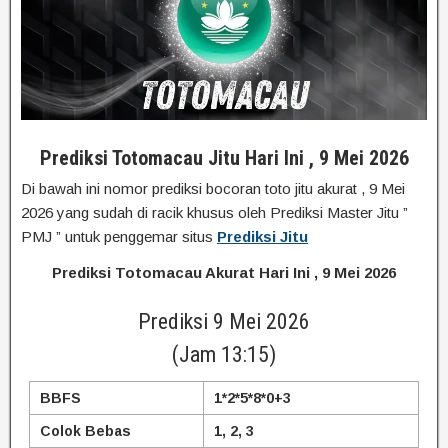
Prediksi Totomacau Jitu Hari Ini , 9 Mei 2026
Di bawah ini nomor prediksi bocoran toto jitu akurat , 9 Mei
2026 yang sudah di racik khusus oleh Prediksi Master Jitu ”
PMJ ” untuk penggemar situs
Prediksi Jitu
Prediksi Totomacau Akurat Hari Ini , 9 Mei 2026
Prediksi 9 Mei 2026
(Jam 13:15)
BBFS
1*2*5*8*0+3
Colok Bebas
1, 2, 3