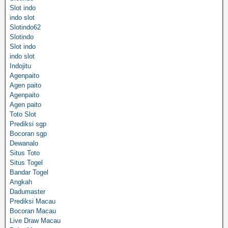
Slot indo
indo slot
Slotindo62
Slotindo
Slot indo
indo slot
Indojitu
Agenpaito
Agen paito
Agenpaito
Agen paito
Toto Slot
Prediksi sgp
Bocoran sgp
Dewanalo
Situs Toto
Situs Togel
Bandar Togel
Angkah
Dadumaster
Prediksi Macau
Bocoran Macau
Live Draw Macau