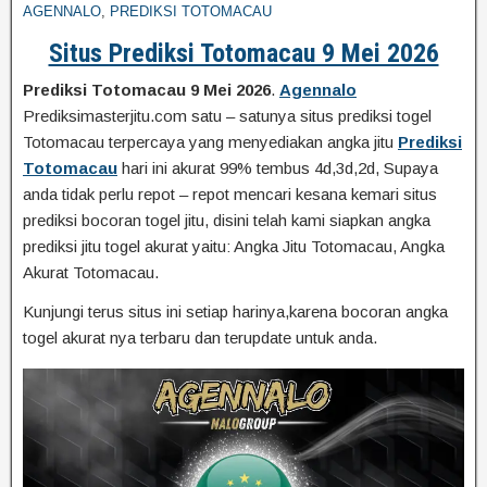
AGENNALO
,
PREDIKSI TOTOMACAU
Situs Prediksi Totomacau 9 Mei 2026
Prediksi Totomacau 9 Mei 2026
.
Agennalo
Prediksimasterjitu.com satu – satunya situs prediksi togel
Totomacau terpercaya yang menyediakan angka jitu
Prediksi
Totomacau
hari ini akurat 99% tembus 4d,3d,2d, Supaya
anda tidak perlu repot – repot mencari kesana kemari situs
prediksi bocoran togel jitu, disini telah kami siapkan angka
prediksi jitu togel akurat yaitu: Angka Jitu Totomacau, Angka
Akurat Totomacau.
Kunjungi terus situs ini setiap harinya,karena bocoran angka
togel akurat nya terbaru dan terupdate untuk anda.