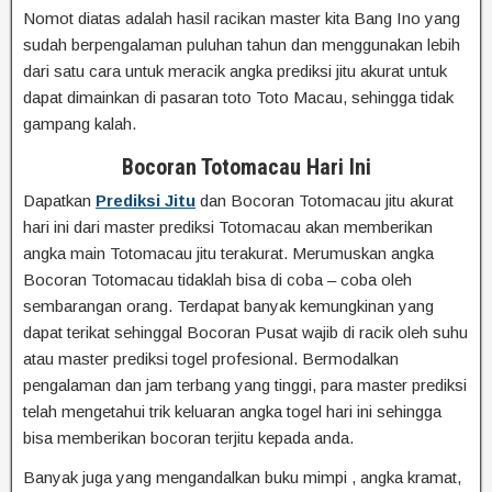
Nomot diatas adalah hasil racikan master kita Bang Ino yang
sudah berpengalaman puluhan tahun dan menggunakan lebih
dari satu cara untuk meracik angka prediksi jitu akurat untuk
dapat dimainkan di pasaran toto Toto Macau, sehingga tidak
gampang kalah.
Bocoran Totomacau Hari Ini
Dapatkan
Prediksi Jitu
dan Bocoran Totomacau jitu akurat
hari ini dari master prediksi Totomacau akan memberikan
angka main Totomacau jitu terakurat. Merumuskan angka
Bocoran Totomacau tidaklah bisa di coba – coba oleh
sembarangan orang. Terdapat banyak kemungkinan yang
dapat terikat sehinggal Bocoran Pusat wajib di racik oleh suhu
atau master prediksi togel profesional. Bermodalkan
pengalaman dan jam terbang yang tinggi, para master prediksi
telah mengetahui trik keluaran angka togel hari ini sehingga
bisa memberikan bocoran terjitu kepada anda.
Banyak juga yang mengandalkan buku mimpi , angka kramat,