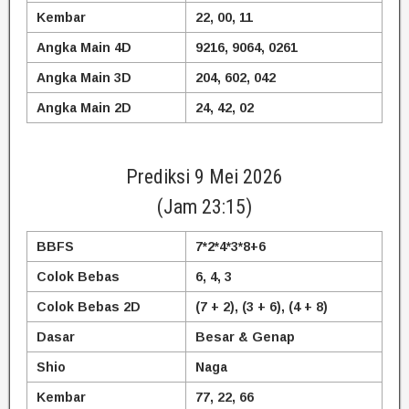
Kembar
22, 00, 11
Angka Main 4D
9216, 9064, 0261
Angka Main 3D
204, 602, 042
Angka Main 2D
24, 42, 02
Prediksi 9 Mei 2026
(Jam 23:15)
BBFS
7*2*4*3*8+6
Colok Bebas
6, 4, 3
Colok Bebas 2D
(7 + 2), (3 + 6), (4 + 8)
Dasar
Besar & Genap
Shio
Naga
Kembar
77, 22, 66