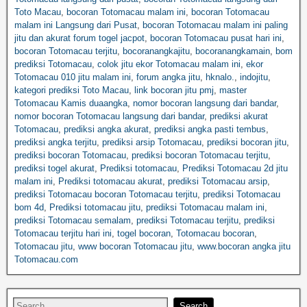
Toto Macau
,
bocoran Totomacau malam ini
,
bocoran Totomacau
malam ini Langsung dari Pusat
,
bocoran Totomacau malam ini paling
jitu dan akurat forum togel jacpot
,
bocoran Totomacau pusat hari ini
,
bocoran Totomacau terjitu
,
bocoranangkajitu
,
bocoranangkamain
,
bom
prediksi Totomacau
,
colok jitu ekor Totomacau malam ini
,
ekor
Totomacau 010 jitu malam ini
,
forum angka jitu
,
hknalo.
,
indojitu
,
kategori prediksi Toto Macau
,
link bocoran jitu pmj
,
master
Totomacau Kamis duaangka
,
nomor bocoran langsung dari bandar
,
nomor bocoran Totomacau langsung dari bandar
,
prediksi akurat
Totomacau
,
prediksi angka akurat
,
prediksi angka pasti tembus
,
prediksi angka terjitu
,
prediksi arsip Totomacau
,
prediksi bocoran jitu
,
prediksi bocoran Totomacau
,
prediksi bocoran Totomacau terjitu
,
prediksi togel akurat
,
Prediksi totomacau
,
Prediksi Totomacau 2d jitu
malam ini
,
Prediksi totomacau akurat
,
prediksi Totomacau arsip
,
prediksi Totomacau bocoran Totomacau terjitu
,
prediksi Totomacau
bom 4d
,
Prediksi totomacau jitu
,
prediksi Totomacau malam ini
,
prediksi Totomacau semalam
,
prediksi Totomacau terjitu
,
prediksi
Totomacau terjitu hari ini
,
togel bocoran
,
Totomacau bocoran
,
Totomacau jitu
,
www bocoran Totomacau jitu
,
www.bocoran angka jitu
Totomacau.com