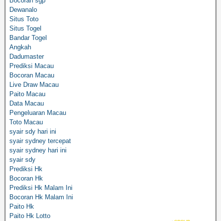
Bocoran sgp
Dewanalo
Situs Toto
Situs Togel
Bandar Togel
Angkah
Dadumaster
Prediksi Macau
Bocoran Macau
Live Draw Macau
Paito Macau
Data Macau
Pengeluaran Macau
Toto Macau
syair sdy hari ini
syair sydney tercepat
syair sydney hari ini
syair sdy
Prediksi Hk
Bocoran Hk
Prediksi Hk Malam Ini
Bocoran Hk Malam Ini
Paito Hk
Paito Hk Lotto