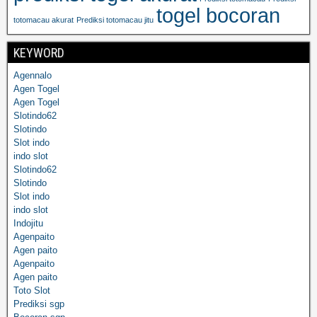
togel bocoran
totomacau akurat
Prediksi totomacau jitu
KEYWORD
Agennalo
Agen Togel
Agen Togel
Slotindo62
Slotindo
Slot indo
indo slot
Slotindo62
Slotindo
Slot indo
indo slot
Indojitu
Agenpaito
Agen paito
Agenpaito
Agen paito
Toto Slot
Prediksi sgp