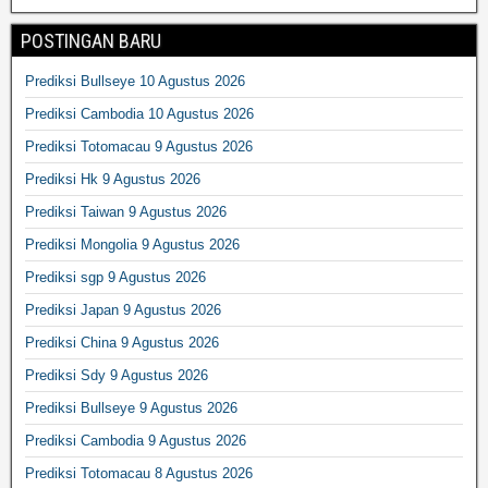
POSTINGAN BARU
Prediksi Bullseye 10 Agustus 2026
Prediksi Cambodia 10 Agustus 2026
Prediksi Totomacau 9 Agustus 2026
Prediksi Hk 9 Agustus 2026
Prediksi Taiwan 9 Agustus 2026
Prediksi Mongolia 9 Agustus 2026
Prediksi sgp 9 Agustus 2026
Prediksi Japan 9 Agustus 2026
Prediksi China 9 Agustus 2026
Prediksi Sdy 9 Agustus 2026
Prediksi Bullseye 9 Agustus 2026
Prediksi Cambodia 9 Agustus 2026
Prediksi Totomacau 8 Agustus 2026