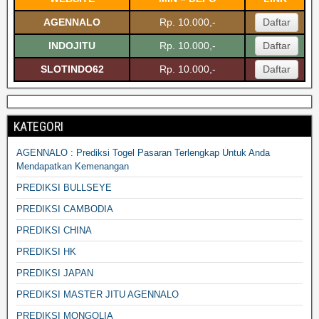
AGENNALO
Rp. 10.000,-
Daftar
INDOJITU
Rp. 10.000,-
Daftar
SLOTINDO62
Rp. 10.000,-
Daftar
KATEGORI
AGENNALO : Prediksi Togel Pasaran Terlengkap Untuk Anda
Mendapatkan Kemenangan
PREDIKSI BULLSEYE
PREDIKSI CAMBODIA
PREDIKSI CHINA
PREDIKSI HK
PREDIKSI JAPAN
PREDIKSI MASTER JITU AGENNALO
PREDIKSI MONGOLIA