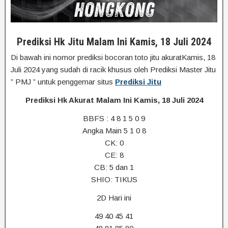
Prediksi Hk Jitu Malam Ini Kamis, 18 Juli 2024
Di bawah ini nomor prediksi bocoran toto jitu akuratKamis, 18
Juli 2024 yang sudah di racik khusus oleh Prediksi Master Jitu
” PMJ ” untuk penggemar situs
Prediksi Jitu
Prediksi Hk Akurat Malam Ini Kamis, 18 Juli 2024
BBFS : 4 8 1 5 0 9
Angka Main 5 1 0 8
CK: 0
CE: 8
CB: 5 dan 1
SHIO: TIKUS
2D Hari ini
49 40 45 41