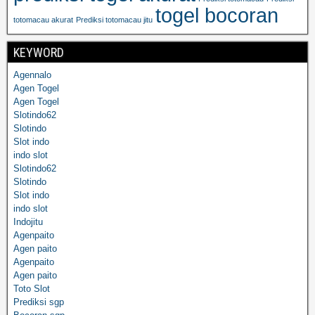
togel bocoran
totomacau akurat
Prediksi totomacau jitu
KEYWORD
Agennalo
Agen Togel
Agen Togel
Slotindo62
Slotindo
Slot indo
indo slot
Slotindo62
Slotindo
Slot indo
indo slot
Indojitu
Agenpaito
Agen paito
Agenpaito
Agen paito
Toto Slot
Prediksi sgp