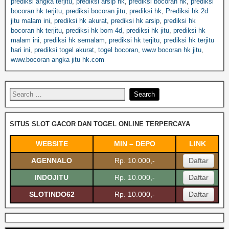
prediksi angka terjitu
,
prediksi arsip hk
,
prediksi bocoran hk
,
prediksi
bocoran hk terjitu
,
prediksi bocoran jitu
,
prediksi hk
,
Prediksi hk 2d
jitu malam ini
,
prediksi hk akurat
,
prediksi hk arsip
,
prediksi hk
bocoran hk terjitu
,
prediksi hk bom 4d
,
prediksi hk jitu
,
prediksi hk
malam ini
,
prediksi hk semalam
,
prediksi hk terjitu
,
prediksi hk terjitu
hari ini
,
prediksi togel akurat
,
togel bocoran
,
www bocoran hk jitu
,
www.bocoran angka jitu hk.com
SITUS SLOT GACOR DAN TOGEL ONLINE TERPERCAYA
WEBSITE
MIN – DEPO
LINK
AGENNALO
Rp. 10.000,-
Daftar
INDOJITU
Rp. 10.000,-
Daftar
SLOTINDO62
Rp. 10.000,-
Daftar