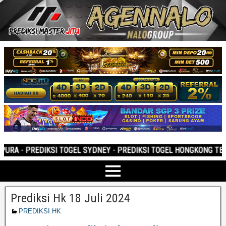
 - PREDIKSI TOGEL SYDNEY - PREDIKSI TOGEL HONGKONG TERLEN
Prediksi Hk 18 Juli 2024
PREDIKSI HK