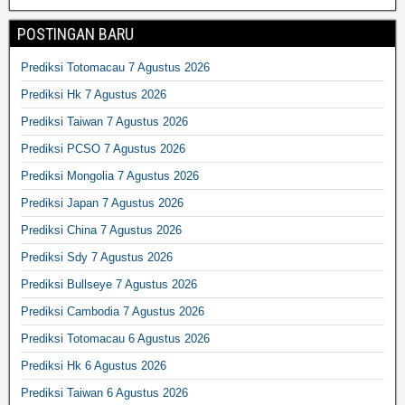
POSTINGAN BARU
Prediksi Totomacau 7 Agustus 2026
Prediksi Hk 7 Agustus 2026
Prediksi Taiwan 7 Agustus 2026
Prediksi PCSO 7 Agustus 2026
Prediksi Mongolia 7 Agustus 2026
Prediksi Japan 7 Agustus 2026
Prediksi China 7 Agustus 2026
Prediksi Sdy 7 Agustus 2026
Prediksi Bullseye 7 Agustus 2026
Prediksi Cambodia 7 Agustus 2026
Prediksi Totomacau 6 Agustus 2026
Prediksi Hk 6 Agustus 2026
Prediksi Taiwan 6 Agustus 2026