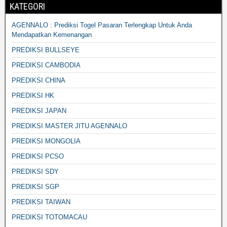
KATEGORI
AGENNALO : Prediksi Togel Pasaran Terlengkap Untuk Anda
Mendapatkan Kemenangan
PREDIKSI BULLSEYE
PREDIKSI CAMBODIA
PREDIKSI CHINA
PREDIKSI HK
PREDIKSI JAPAN
PREDIKSI MASTER JITU AGENNALO
PREDIKSI MONGOLIA
PREDIKSI PCSO
PREDIKSI SDY
PREDIKSI SGP
PREDIKSI TAIWAN
PREDIKSI TOTOMACAU