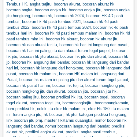
Tembus HK
,
angka terjitu
,
bocoran akurat
,
bocoran akurat hk
,
bocoran angka
,
bocoran angka hk
,
bocoran angka jitu
,
bocoran angka
jitu hongkong
,
bocoran hk
,
bocoran hk 2024
,
bocoran HK 4D pasti
tembus
,
bocoran hk 4d pasti tembus 2021
,
bocoran hk 4d pasti
tembus 2022
,
bocoran hk 4d pasti tembus 2024
,
bocoran hk 4d pasti
tembus hari ini
,
bocoran hk 4d pasti tembus malam ini
,
bocoran hk 4d
pasti tembus mlm ini
,
bocoran hk akurat
,
bocoran hk akurat jitu
,
bocoran hk dan akurat terjitu
,
bocoran hk hari ini langsung dari pusat
,
bocoran hk hari ini paling jitu dan akurat forum togel jacpot
,
bocoran
hk jitu
,
bocoran hk jitu akurat
,
bocoran hk jitu dan akurat
,
bocoran hk
jp
,
bocoran hk langsung dari bandar
,
bocoran hk langsung dari bandar
hari ini
,
bocoran hk langsung dari hongkong
,
bocoran hk langsung dari
pusat
,
bocoran hk malam ini
,
bocoran HK malam ini Langsung dari
Pusat
,
bocoran hk malam ini paling jitu dan akurat forum togel jacpot
,
bocoran hk pusat hari ini
,
bocoran hk terjitu
,
bocoran hongkong jitu
,
bocoran hongkong jitu dan akurat
,
bocoran jitu
,
bocoran jitu hk
,
bocoran paling jitu
,
bocoran prediksi hk jitu
,
bocoran togel
,
bocoran
togel akurat
,
bocoran togel jitu
,
bocoranangkajitu
,
bocoranangkamain
,
bom prediksi hk
,
colok jitu ekor hk malam ini
,
ekor Hk 180 jitu malam
ini
,
forum angka jitu
,
hk bocoran
,
hk jitu
,
kategori prediksi hongkong
,
link bocoran jitu pmj
,
master HkKamis duaangka
,
nomor bocoran hk
langsung dari bandar
,
nomor bocoran langsung dari bandar
,
prediksi
akurat hk
,
prediksi angka akurat
,
prediksi angka pasti tembus
,