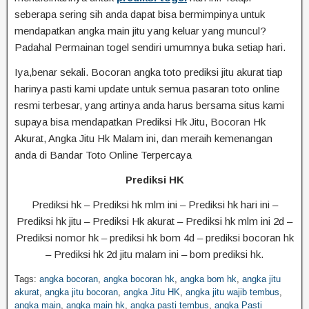
seberapa sering sih anda dapat bisa bermimpinya untuk
mendapatkan angka main jitu yang keluar yang muncul?
Padahal Permainan togel sendiri umumnya buka setiap hari.
Iya,benar sekali. Bocoran angka toto prediksi jitu akurat tiap
harinya pasti kami update untuk semua pasaran toto online
resmi terbesar, yang artinya anda harus bersama situs kami
supaya bisa mendapatkan Prediksi Hk Jitu, Bocoran Hk
Akurat, Angka Jitu Hk Malam ini, dan meraih kemenangan
anda di Bandar Toto Online Terpercaya
Prediksi HK
Prediksi hk – Prediksi hk mlm ini – Prediksi hk hari ini –
Prediksi hk jitu – Prediksi Hk akurat – Prediksi hk mlm ini 2d –
Prediksi nomor hk – prediksi hk bom 4d – prediksi bocoran hk
– Prediksi hk 2d jitu malam ini – bom prediksi hk.
Tags:
angka bocoran
,
angka bocoran hk
,
angka bom hk
,
angka jitu
akurat
,
angka jitu bocoran
,
angka Jitu HK
,
angka jitu wajib tembus
,
angka main
,
angka main hk
,
angka pasti tembus
,
angka Pasti