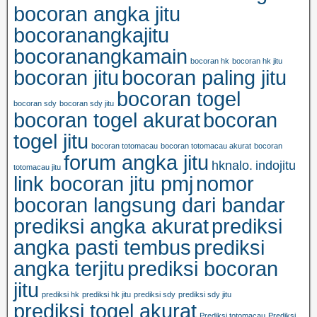
bocoran angka jitu
bocoranangkajitu
bocoranangkamain
bocoran hk
bocoran hk jitu
bocoran jitu
bocoran paling jitu
bocoran togel
bocoran sdy
bocoran sdy jitu
bocoran togel akurat
bocoran
togel jitu
bocoran totomacau
bocoran totomacau akurat
bocoran
forum angka jitu
hknalo.
indojitu
totomacau jitu
link bocoran jitu pmj
nomor
bocoran langsung dari bandar
prediksi angka akurat
prediksi
angka pasti tembus
prediksi
angka terjitu
prediksi bocoran
jitu
prediksi hk
prediksi hk jitu
prediksi sdy
prediksi sdy jitu
prediksi togel akurat
Prediksi totomacau
Prediksi