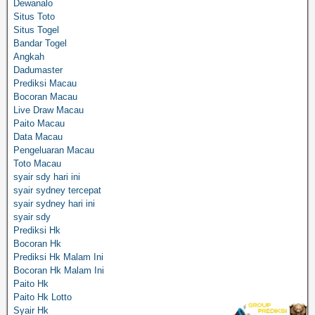
Dewanalo
Situs Toto
Situs Togel
Bandar Togel
Angkah
Dadumaster
Prediksi Macau
Bocoran Macau
Live Draw Macau
Paito Macau
Data Macau
Pengeluaran Macau
Toto Macau
syair sdy hari ini
syair sydney tercepat
syair sydney hari ini
syair sdy
Prediksi Hk
Bocoran Hk
Prediksi Hk Malam Ini
Bocoran Hk Malam Ini
Paito Hk
Paito Hk Lotto
Syair Hk