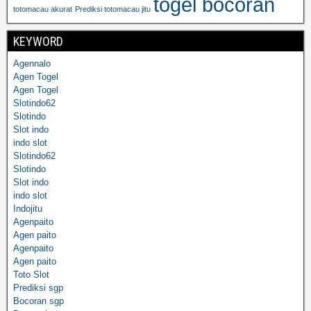
togel bocoran
totomacau akurat
Prediksi totomacau jitu
KEYWORD
Agennalo
Agen Togel
Agen Togel
Slotindo62
Slotindo
Slot indo
indo slot
Slotindo62
Slotindo
Slot indo
indo slot
Indojitu
Agenpaito
Agen paito
Agenpaito
Agen paito
Toto Slot
Prediksi sgp
Bocoran sgp