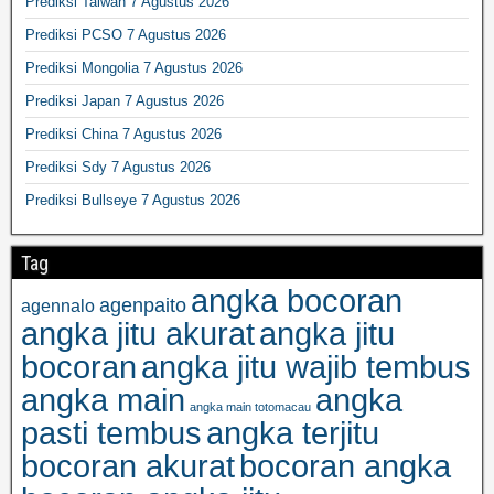
Prediksi Taiwan 7 Agustus 2026
Prediksi PCSO 7 Agustus 2026
Prediksi Mongolia 7 Agustus 2026
Prediksi Japan 7 Agustus 2026
Prediksi China 7 Agustus 2026
Prediksi Sdy 7 Agustus 2026
Prediksi Bullseye 7 Agustus 2026
Tag
angka bocoran
agenpaito
agennalo
angka jitu akurat
angka jitu
bocoran
angka jitu wajib tembus
angka main
angka
angka main totomacau
pasti tembus
angka terjitu
bocoran akurat
bocoran angka