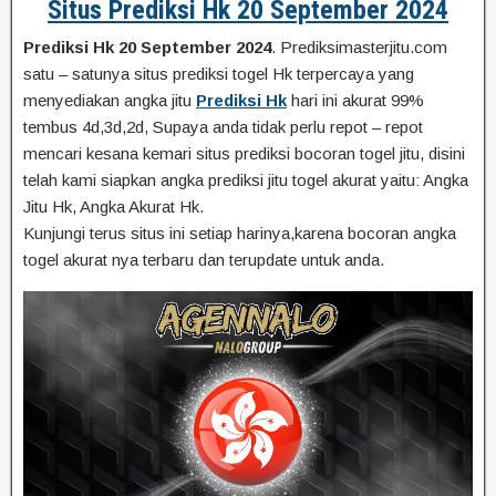
Situs Prediksi Hk 20 September 2024
Prediksi Hk 20 September 2024
. Prediksimasterjitu.com
satu – satunya situs prediksi togel Hk terpercaya yang
menyediakan angka jitu
Prediksi Hk
hari ini akurat 99%
tembus 4d,3d,2d, Supaya anda tidak perlu repot – repot
mencari kesana kemari situs prediksi bocoran togel jitu, disini
telah kami siapkan angka prediksi jitu togel akurat yaitu: Angka
Jitu Hk, Angka Akurat Hk.
Kunjungi terus situs ini setiap harinya,karena bocoran angka
togel akurat nya terbaru dan terupdate untuk anda.